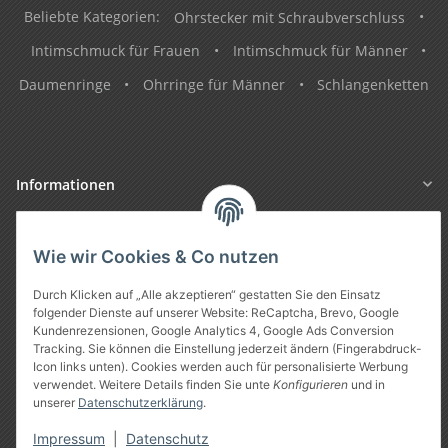
Beliebte Kategorien:
Ohrstecker mit Schraubverschluss
•
Intimschmuck für Frauen
•
Intimschmuck für Männer
•
Daumenringe
•
Ohrringe für Männer
•
Schlangenketten
Informationen
Gesetzliche Informationen
Wie wir Cookies & Co nutzen
Durch Klicken auf „Alle akzeptieren“ gestatten Sie den Einsatz
folgender Dienste auf unserer Website: ReCaptcha, Brevo, Google
Kundenrezensionen, Google Analytics 4, Google Ads Conversion
Tracking. Sie können die Einstellung jederzeit ändern (Fingerabdruck-
Icon links unten). Cookies werden auch für personalisierte Werbung
verwendet. Weitere Details finden Sie unte
Konfigurieren
und in
unserer
Datenschutzerklärung
.
Vertrag widerrufen
Impressum
|
Datenschutz