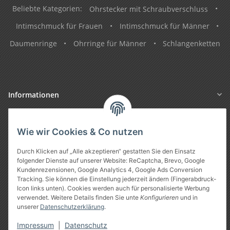
Beliebte Kategorien:
Ohrstecker mit Schraubverschluss
•
Intimschmuck für Frauen
•
Intimschmuck für Männer
•
Daumenringe
•
Ohrringe für Männer
•
Schlangenketten
Informationen
Gesetzliche Informationen
Wie wir Cookies & Co nutzen
Durch Klicken auf „Alle akzeptieren“ gestatten Sie den Einsatz
folgender Dienste auf unserer Website: ReCaptcha, Brevo, Google
Kundenrezensionen, Google Analytics 4, Google Ads Conversion
Tracking. Sie können die Einstellung jederzeit ändern (Fingerabdruck-
Icon links unten). Cookies werden auch für personalisierte Werbung
verwendet. Weitere Details finden Sie unte
Konfigurieren
und in
unserer
Datenschutzerklärung
.
Vertrag widerrufen
Impressum
|
Datenschutz