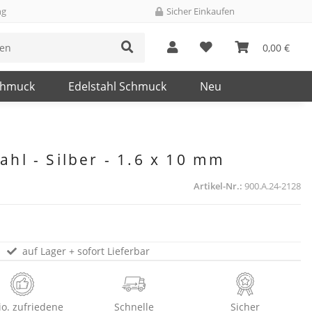
ng
Sicher Einkaufen
0,00 €
chmuck
Edelstahl Schmuck
Neu
tahl - Silber - 1.6 x 10 mm
Artikel-Nr.:
900.A.24-2128
auf Lager + sofort Lieferbar
io. zufriedene
Schnelle
Sicher