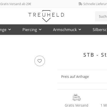
Gratis Versand ab 29€
Schnelle Lieferu
inge
Piercing
Armschmuck
Silbers
STB - S
Preis auf Anfrage
Gratis Versand
1 M