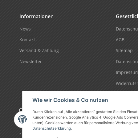
Informationen
Gesetzli
News
Datenschu
Kontakt
AGB
Versand & Zahlung
Sitemap
Newsletter
Datenschu
Impressu
Widerrufs
Wie wir Cookies & Co nutzen
Durch Klicken auf „Alle akzeptieren“ gestatten Sie den Einsa
Vertrag widerrufen
Kundenrezensionen, Google Analytics 4, Google Ads Conversio
unten). Cookies werden auch für personalisierte Werbung ver
Datenschutzerklärung
.
* Alle Preise inkl. gesetzlicher USt., zzgl.
Versand