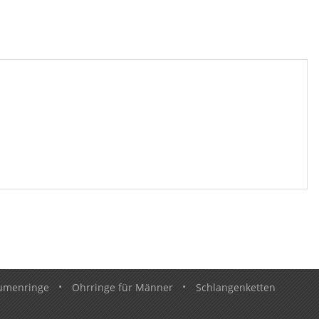
umenringe
•
Ohrringe für Männer
•
Schlangenketten