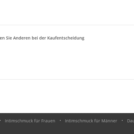
lfen Sie Anderen bei der Kaufentscheidung
•
Intimschmuck für Frauen
•
Intimschmuck für Männer
•
Da