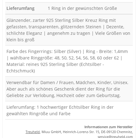
Lieferumfang
1 Ring in der gewünschten Größe
Glänzender, zarter 925 Sterling Silber Kreuz Ring mit
gefassten, transparenten, glitzernden Steinen | Dezente,
schlichte Eleganz | angenehm zu tragen | Viele Größen von
klein bis groß
Farbe des Fingerrings: Silber (Silver) | Ring - Breite: 1,4mm
| wählbare Ringgröße: 48, 50, 52, 54, 56, 58, 60 oder 62 |
Material: reines 925 Sterling Silber (Echtsilber -
Echtschmuck)
Verwendbar für Damen / Frauen, Mädchen, Kinder, Unisex.
Aber auch als schönes Geschenk dient der Ring für die
Geliebte zur Verlobung, Hochzeit oder zum Geburtstag.
Lieferumfang: 1 hochwertiger Echtsilber Ring in der
gewählten Ringröße und Farbe
Informationen zum Hersteller
Treuheld
, Miuu GmbH, Heinrich-Lorenz-Str. 15, DE-09120 Chemnitz,
se
rvice
@tre
uhel
d.com