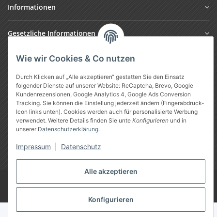
Informationen
Gesetzliche Informationen
Wie wir Cookies & Co nutzen
Durch Klicken auf „Alle akzeptieren“ gestatten Sie den Einsatz
folgender Dienste auf unserer Website: ReCaptcha, Brevo, Google
Kundenrezensionen, Google Analytics 4, Google Ads Conversion
Tracking. Sie können die Einstellung jederzeit ändern (Fingerabdruck-
Icon links unten). Cookies werden auch für personalisierte Werbung
verwendet. Weitere Details finden Sie unte
Konfigurieren
und in
Vertrag widerrufen
unserer
Datenschutzerklärung
.
Impressum
|
Datenschutz
* Alle Preise inkl. gesetzlicher USt., zzgl.
Versand
Alle akzeptieren
Google Analytics deaktivieren
©
Treuheld
-
Piercing Shop
Konfigurieren