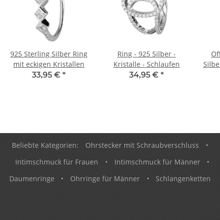
925 Sterling Silber Ring
Ring - 925 Silber -
Of
mit eckigen Kristallen
Kristalle - Schlaufen
Silbe
33,95 €
*
34,95 €
*
Beliebte Kategorien:
Ohrstecker mit Schraubverschluss
•
Intimschmuck für Frauen
•
Intimschmuck für Männer
•
Daumenringe
•
Ohrringe für Männer
•
Schlangenketten