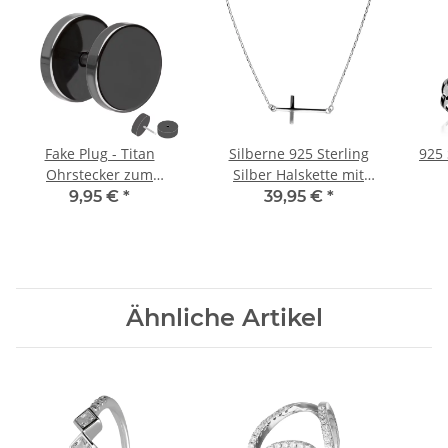
Fake Plug - Titan
Silberne 925 Sterling
925 
Ohrstecker zum
Silber Halskette mit
Schrauben - Schwarz
glänzendem Kreuz
9,95 €
*
39,95 €
*
Ähnliche Artikel