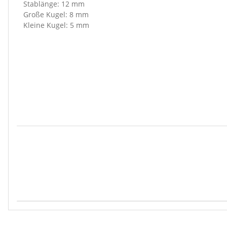
Stablänge: 12 mm
Große Kugel: 8 mm
Kleine Kugel: 5 mm
Produkteigenschaft
Wert