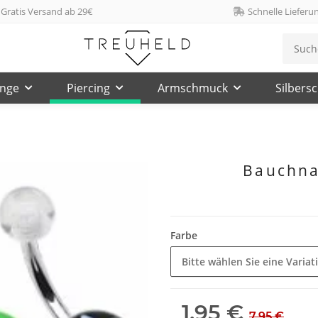
Gratis Versand ab 29€
Schnelle Lieferu
inge
Piercing
Armschmuck
Silbers
Bauchnab
Farbe
Bitte wählen Sie eine Variat
1,95 €
7,95 €