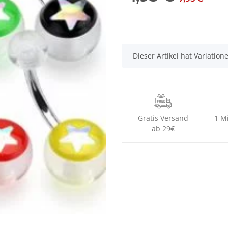
x
Dieser Artikel hat Variatio
Gratis Versand
1 M
ab 29€