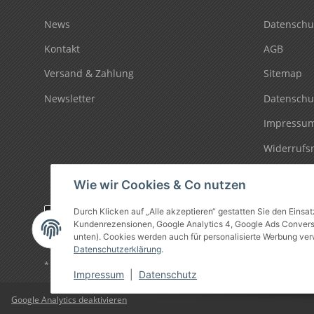
News
Datenschu
Kontakt
AGB
Versand & Zahlung
Sitemap
Newsletter
Datenschu
Impressu
Widerrufs
Wie wir Cookies & Co nutzen
Durch Klicken auf „Alle akzeptieren“ gestatten Sie den Einsa
Vertrag widerrufen
Kundenrezensionen, Google Analytics 4, Google Ads Conversio
unten). Cookies werden auch für personalisierte Werbung ver
Datenschutzerklärung
.
* Alle Preise inkl. gesetzlicher USt., zzgl.
Versand
Impressum
|
Datenschutz
Google Analytics deaktivieren