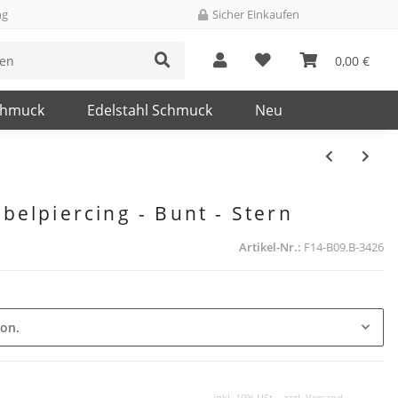
ng
Sicher Einkaufen
0,00 €
chmuck
Edelstahl Schmuck
Neu
elpiercing - Bunt - Stern
Artikel-Nr.:
F14-B09.B-3426
ion.
inkl. 19% USt. , zzgl.
Versand