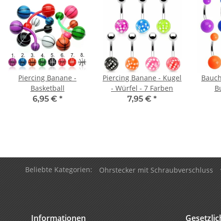
Piercing Banane -
Piercing Banane - Kugel
Bauch
Basketball
- Würfel - 7 Farben
B
6,95 €
*
7,95 €
*
Beliebte Kategorien:
Ohrstecker mit Schraubverschluss
Informationen
Gesetzli