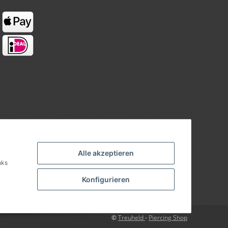
Alle akzeptieren
nks
Konfigurieren
©
Treuheld
-
Piercing Shop