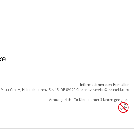
Informationen zum Hersteller
, Miuu GmbH, Heinrich-Lorenz-Str. 15, DE-09120 Chemnitz,
se
rvice
@tre
uhel
d.com
Achtung: Nicht für Kinder unter 3 Jahren geeignet.