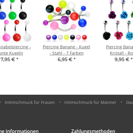
nabelpiercing -
Piercing Banane - Kugel
Piercing Bana
unte Kugeln
- Stahl - 7 Farben
Kristall - R
7,95 €
*
6,95 €
*
9,95 €
*
•
Intimschmuck für Frauen
•
Intimschmuck für Männer
•
Da
che Informationen
Zahlungsmethoden