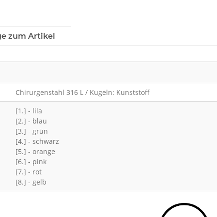
ge zum Artikel
Chirurgenstahl 316 L / Kugeln: Kunststoff
[1.] - lila
[2.] - blau
[3.] - grün
[4.] - schwarz
[5.] - orange
[6.] - pink
[7.] - rot
[8.] - gelb