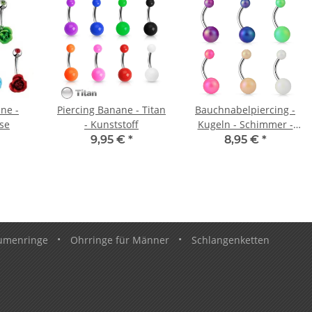
ne -
Piercing Banane - Titan
Bauchnabelpiercing -
ose
- Kunststoff
Kugeln - Schimmer -
Matt
9,95 €
*
8,95 €
*
umenringe
•
Ohrringe für Männer
•
Schlangenketten