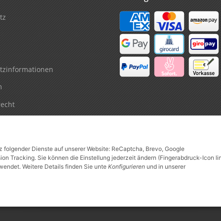
tz
tzinformationen
m
recht
tz folgender Dienste auf unserer Website: ReCaptcha, Brevo, Google
n Tracking. Sie können die Einstellung jederzeit ändern (Fingerabdruck-Icon li
wendet. Weitere Details finden Sie unte
Konfigurieren
und in unserer