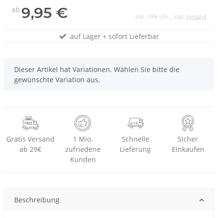
9,95 €
ab
inkl. 19% USt. , zzgl.
Versand
auf Lager + sofort Lieferbar
x
Dieser Artikel hat Variationen. Wählen Sie bitte die
gewünschte Variation aus.
Gratis Versand
1 Mio.
Schnelle
Sicher
ab 29€
zufriedene
Lieferung
Einkaufen
Kunden
Beschreibung