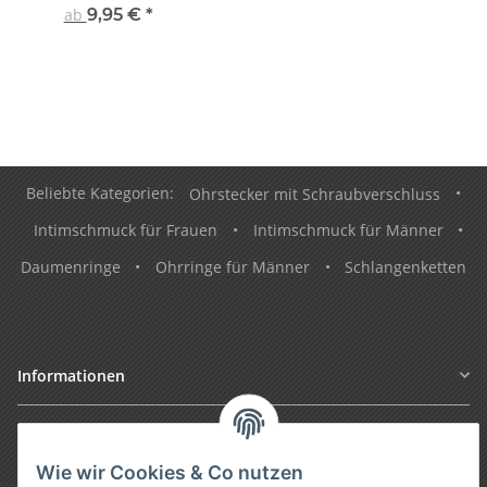
ab
9,95 €
*
Beliebte Kategorien:
Ohrstecker mit Schraubverschluss
•
Intimschmuck für Frauen
•
Intimschmuck für Männer
•
Daumenringe
•
Ohrringe für Männer
•
Schlangenketten
Informationen
Gesetzliche Informationen
Wie wir Cookies & Co nutzen