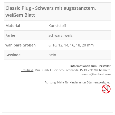
Classic Plug - Schwarz mit augestanztem,
weißem Blatt
Material
Kunststoff
Farbe
schwarz, weiß
wählbare Größen
8, 10, 12, 14, 16, 18, 20 mm
Gewinde
nein
Informationen zum Hersteller
Treuheld
, Miuu GmbH, Heinrich-Lorenz-Str. 15, DE-09120 Chemnitz,
se
rvice
@tre
uhel
d.com
Achtung: Nicht für Kinder unter 3 Jahren geeignet.
Produkteigenschaft
Wert