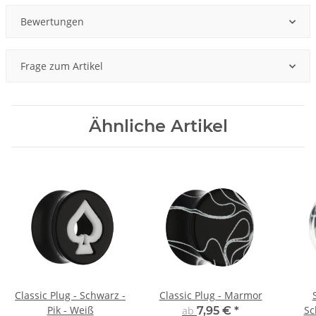
Bewertungen
Frage zum Artikel
Ähnliche Artikel
Classic Plug - Schwarz -
Classic Plug - Marmor
Pik - Weiß
Sc
ab
7,95 €
*