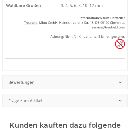
Wählbare Größen
3, 4, 5, 6, 8, 10, 12 mm
Informationen zum Hersteller
Treuheld
, Miuu GmbH, Heinrich-Lorenz-Str. 15, DE-09120 Chemnitz,
se
rvice
@tre
uhel
d.com
Achtung: Nicht für Kinder unter 3 Jahren geeignet.
Produkteigenschaft
Wert
Bewertungen
Frage zum Artikel
Kunden kauften dazu folgende