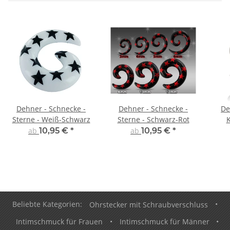
Dehner - Schnecke -
Dehner - Schnecke -
De
Sterne - Weiß-Schwarz
Sterne - Schwarz-Rot
K
ab
10,95 €
*
ab
10,95 €
*
Beliebte Kategorien:
Ohrstecker mit Schraubverschluss
•
Intimschmuck für Frauen
•
Intimschmuck für Männer
•