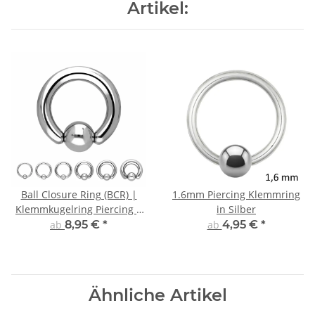
Artikel:
Ball Closure Ring (BCR) |
1.6mm Piercing Klemmring
Klemmkugelring Piercing |
in Silber
Silber | 2mm – 6mm Dicke |
ab
8,95 €
*
ab
4,95 €
*
Chirurgenstahl
Ähnliche Artikel