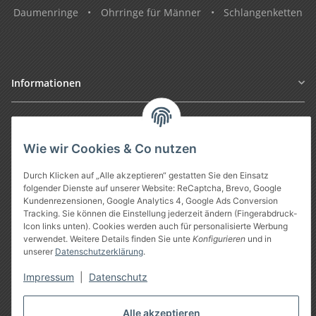
Daumenringe
•
Ohrringe für Männer
•
Schlangenketten
Informationen
Gesetzliche Informationen
Wie wir Cookies & Co nutzen
Durch Klicken auf „Alle akzeptieren“ gestatten Sie den Einsatz
folgender Dienste auf unserer Website: ReCaptcha, Brevo, Google
Kundenrezensionen, Google Analytics 4, Google Ads Conversion
Tracking. Sie können die Einstellung jederzeit ändern (Fingerabdruck-
Icon links unten). Cookies werden auch für personalisierte Werbung
verwendet. Weitere Details finden Sie unte
Konfigurieren
und in
unserer
Datenschutzerklärung
.
Vertrag widerrufen
Impressum
|
Datenschutz
* Alle Preise inkl. gesetzlicher USt., zzgl.
Versand
Alle akzeptieren