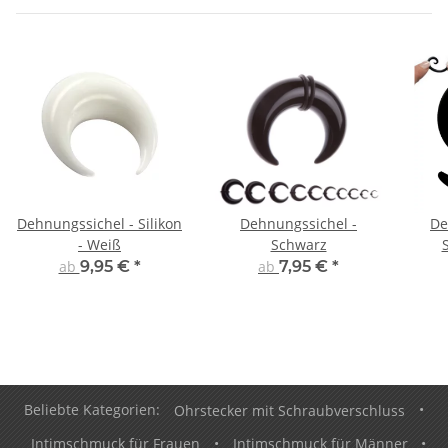
Dehnungssichel - Silikon
Dehnungssichel -
De
- Weiß
Schwarz
ab
9,95 €
*
ab
7,95 €
*
Beliebte Kategorien:
Ohrstecker mit Schraubverschluss
•
Intimschmuck für Frauen
•
Intimschmuck für Männer
•