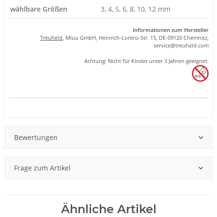
wählbare Größen
3, 4, 5, 6, 8, 10, 12 mm
Informationen zum Hersteller
Treuheld
, Miuu GmbH, Heinrich-Lorenz-Str. 15, DE-09120 Chemnitz,
se
rvice
@tre
uhel
d.com
Achtung: Nicht für Kinder unter 3 Jahren geeignet.
Produkteigenschaft
Wert
Bewertungen
Frage zum Artikel
Ähnliche Artikel