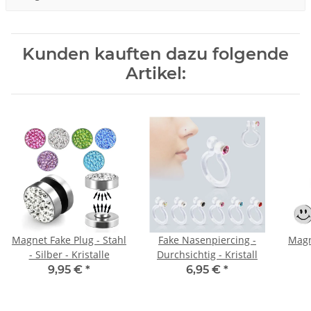
Kunden kauften dazu folgende
Artikel:
Magnet Fake Plug - Stahl
Fake Nasenpiercing -
Magn
- Silber - Kristalle
Durchsichtig - Kristall
9,95 €
*
6,95 €
*