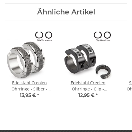
Ähnliche Artikel
Edelstahl Creolen
Edelstahl Creolen
S
Ohrringe - Silber -
Ohrringe - Clip -
Oh
Diamant
Schwarz - Sterne
13,95 €
*
12,95 €
*