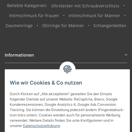
Beliebte Kategorien:
Ohrstecker mit Schraubverschluss
•
Intimschmuck für Frauen
•
Intimschmuck für Männer
•
Daumenringe
•
Ohrringe für Männer
•
Schlangenketten
Informationen
Gesetzliche Informationen
Wie wir Cookies & Co nutzen
Durch Klicken auf „Alle akzeptieren“ gestatten Sie den Einsatz
folgender Dienste auf unserer Website: ReCaptcha, Brevo, Google
Kundenrezensionen, Google Analytics 4, Google Ads Conversion
Tracking. Sie können die Einstellung jederzeit ändern (Fingerabdruck-
Icon links unten). Cookies werden auch für personalisierte Werbung
verwendet. Weitere Details finden Sie unte
Konfigurieren
und in
unserer
Datenschutzerklärung
.
Vertrag widerrufen