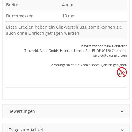
Breite
4 mm
Durchmesser
13 mm
Diese Creolen haben ein Clip-Verschluss, somit können sie
auch ohne Ohrloch getragen werden.
Informationen zum Hersteller
Treuheld
, Miuu GmbH, Heinrich-Lorenz-Str. 15, DE-09120 Chemnitz,
se
rvice
@tre
uhel
d.com
Achtung: Nicht für Kinder unter 3 Jahren geeignet.
Produkteigenschaft
Wert
Bewertungen
Frage zum Artikel