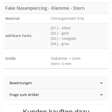
Fake Nasenpiercing - Klemme - Stern
Material
Chirurgenstahl 316L
[01.] - silber
[02.] - gold
wählbare Farbe
[03.] - rosegold
[04.] - grau
Größe
Stabdicke: 1.2mm
Stern: 5 mm
Produkteigenschaft
Wert
Bewertungen
Frage zum Artikel
Kunden kauften dazu