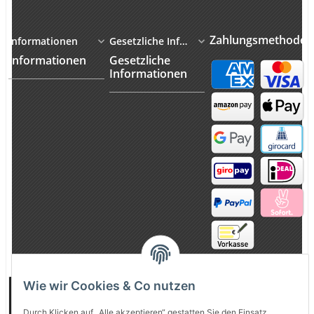
Zahlungsmethoden
Informationen
Gesetzliche Informationen
Informationen
Gesetzliche
Informationen
Wie wir Cookies & Co nutzen
Vertrag
widerrufen
Durch Klicken auf „Alle akzeptieren“ gestatten Sie den Einsatz