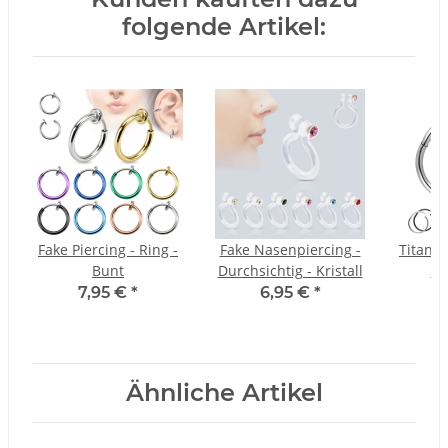
folgende Artikel:
Fake Piercing - Ring -
Fake Nasenpiercing -
Titan S
Bunt
Durchsichtig - Kristall
Pi
V
7,95 €
*
6,95 €
*
1
Ähnliche Artikel