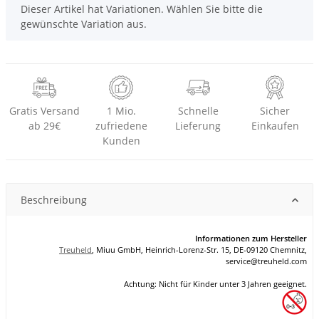
x
Dieser Artikel hat Variationen. Wählen Sie bitte die
gewünschte Variation aus.
Gratis Versand
1 Mio.
Schnelle
Sicher
ab 29€
zufriedene
Lieferung
Einkaufen
Kunden
Beschreibung
Informationen zum Hersteller
Treuheld
, Miuu GmbH, Heinrich-Lorenz-Str. 15, DE-09120 Chemnitz,
se
rvice
@tre
uhel
d.com
Achtung: Nicht für Kinder unter 3 Jahren geeignet.