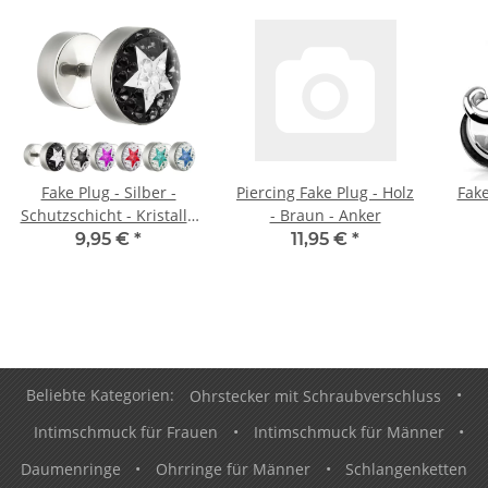
Fake Plug - Silber -
Piercing Fake Plug - Holz
Fake
Schutzschicht - Kristall -
- Braun - Anker
Stern
9,95 €
*
11,95 €
*
Beliebte Kategorien:
Ohrstecker mit Schraubverschluss
•
Intimschmuck für Frauen
•
Intimschmuck für Männer
•
Daumenringe
•
Ohrringe für Männer
•
Schlangenketten