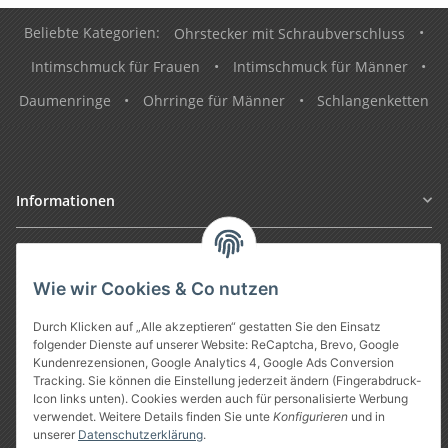
Beliebte Kategorien:
Ohrstecker mit Schraubverschluss
•
Intimschmuck für Frauen
•
Intimschmuck für Männer
•
Daumenringe
•
Ohrringe für Männer
•
Schlangenketten
Informationen
Gesetzliche Informationen
Wie wir Cookies & Co nutzen
Durch Klicken auf „Alle akzeptieren“ gestatten Sie den Einsatz
folgender Dienste auf unserer Website: ReCaptcha, Brevo, Google
Kundenrezensionen, Google Analytics 4, Google Ads Conversion
Tracking. Sie können die Einstellung jederzeit ändern (Fingerabdruck-
Icon links unten). Cookies werden auch für personalisierte Werbung
verwendet. Weitere Details finden Sie unte
Konfigurieren
und in
unserer
Datenschutzerklärung
.
Vertrag widerrufen