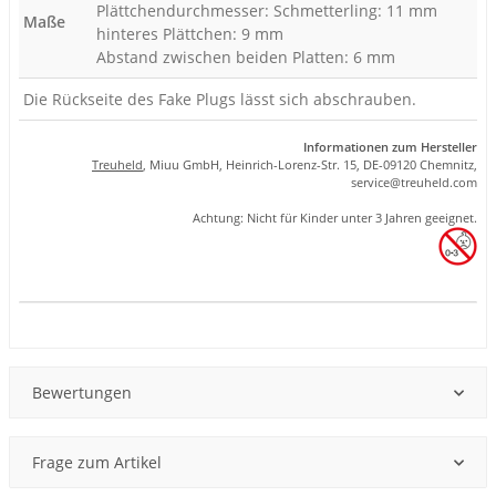
Plättchendurchmesser: Schmetterling: 11 mm
Maße
hinteres Plättchen: 9 mm
Abstand zwischen beiden Platten: 6 mm
Die Rückseite des Fake Plugs lässt sich abschrauben.
Informationen zum Hersteller
Treuheld
, Miuu GmbH, Heinrich-Lorenz-Str. 15, DE-09120 Chemnitz,
se
rvice
@tre
uhel
d.com
Achtung: Nicht für Kinder unter 3 Jahren geeignet.
Produkteigenschaft
Wert
Bewertungen
Frage zum Artikel