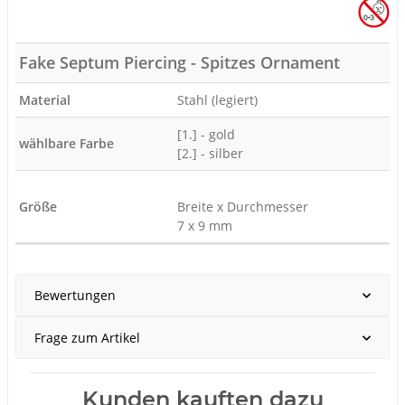
Fake Septum Piercing - Spitzes Ornament
Material
Stahl (legiert)
[1.] - gold
wählbare Farbe
[2.] - silber
Größe
Breite x Durchmesser
7 x 9 mm
Produkteigenschaft
Wert
Bewertungen
Frage zum Artikel
Kunden kauften dazu