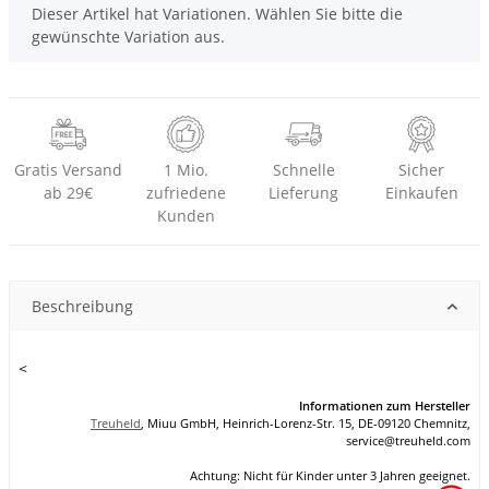
x
Dieser Artikel hat Variationen. Wählen Sie bitte die
gewünschte Variation aus.
Gratis Versand
1 Mio.
Schnelle
Sicher
ab 29€
zufriedene
Lieferung
Einkaufen
Kunden
Beschreibung
<
Informationen zum Hersteller
Treuheld
, Miuu GmbH, Heinrich-Lorenz-Str. 15, DE-09120 Chemnitz,
se
rvice
@tre
uhel
d.com
Achtung: Nicht für Kinder unter 3 Jahren geeignet.