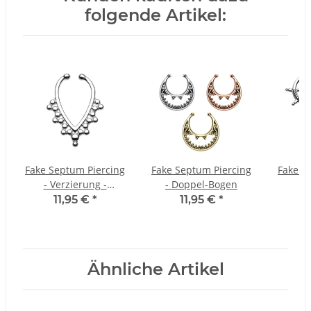
folgende Artikel:
Fake Septum Piercing
Fake Septum Piercing
Fake S
- Verzierung -
- Doppel-Bogen
- 
Länglich
11,95 €
*
11,95 €
*
1
Ähnliche Artikel