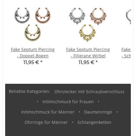
Fake Septum Piercing
Fake Septum Piercing
Fake S
- Doppel-Bogen
- Filigrane Wirbel
- Schma
11,95 €
*
11,95 €
*
Beliebte Kategorien:
Ohrstecker mit Schraubverschluss
•
Intimschmuck für Frauen
•
Intimschmuck für Männer
•
Daumenringe
•
Ohrringe für Männer
•
Schlangenketten