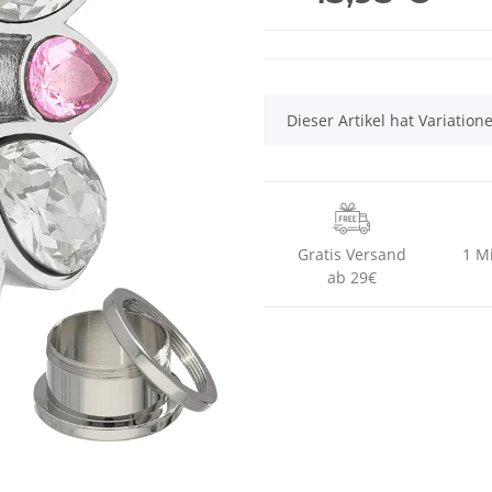
x
Dieser Artikel hat Variatio
Gratis Versand
1 M
ab 29€