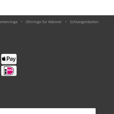
umenringe
•
Ohrringe für Männer
•
Schlangenketten