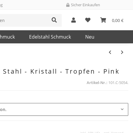
ng
Sicher Einkaufen
0,00 €
chmuck
Edelstahl Schmuck
Neu
 Stahl - Kristall - Tropfen - Pink
Artikel-Nr.:
101.C-5054.
ion.
inkl. 19% USt. , zzgl.
Versand