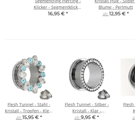
Segmentring Piercing -
Kristall Plug - Silber
Klicker - Segmentklicker
Blume - Perlmutt
- Silber - Kugeln
16,95 €
*
ab
12,95 €
*
Flesh Tunnel - Stahl -
Flesh Tunnel - Silber -
Flesh 
Kristall - Tropfen - Klein
Kristall - Klar -
K
- Hellblau
Schutzschicht
ab
15,95 €
*
ab
9,95 €
*