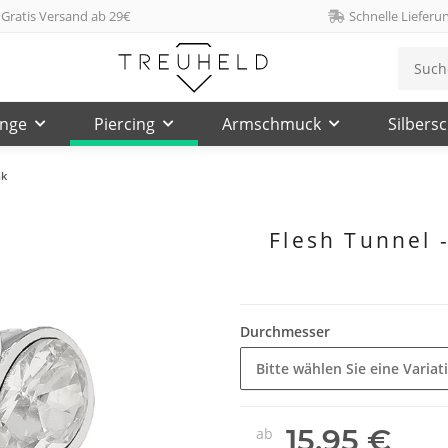
Gratis Versand ab 29€
Schnelle Lieferu
inge
Piercing
Armschmuck
Silbers
nk
Flesh Tunnel -
Durchmesser
Bitte wählen Sie eine Variat
15,95 €
ab