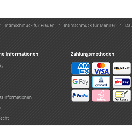
•
Intimschmuck für Frauen
•
Intimschmuck für Männer
•
Da
che Informationen
Zahlungsmethoden
tz
tzinformationen
m
recht