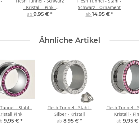
 -
Flesh Tunnel - Schwarz
Flesh Tunnel - Stahl -
- Kristall - Pink -
Schwarz - Ornament
Schutzschicht
ab
9,95 €
*
ab
14,95 €
*
Ähnliche Artikel
Tunnel - Stahl -
Flesh Tunnel - Stahl -
Flesh Tunnel - S
ristall Pink
Silber - Kristall
Kristall - Pin
Schutzschi
ab
9,95 €
*
ab
8,95 €
*
ab
9,95 