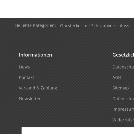
Beliebte Kategorien:
Ohrstecker mit Schraubverschluss
Informationen
Gesetzli
News
Datenschu
Kontakt
AGB
Versand & Zahlung
Sitemap
Newsletter
Datenschu
Impressu
Widerrufs