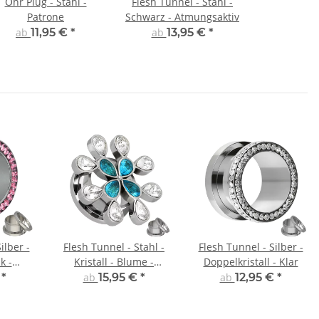
Ohr Plug - Stahl -
Flesh Tunnel - Stahl -
Patrone
Schwarz - Atmungsaktiv
ab
11,95 €
*
ab
13,95 €
*
ilber -
Flesh Tunnel - Stahl -
Flesh Tunnel - Silber -
k -
Kristall - Blume -
Doppelkristall - Klar
cht
Hellblau
€
*
ab
15,95 €
*
ab
12,95 €
*