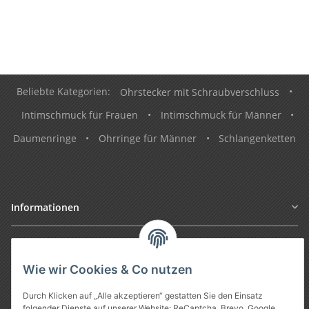
Beliebte Kategorien:
Ohrstecker mit Schraubverschluss
•
Intimschmuck für Frauen
•
Intimschmuck für Männer
•
Daumenringe
•
Ohrringe für Männer
•
Schlangenketten
Informationen
Gesetzliche Informationen
Wie wir Cookies & Co nutzen
Durch Klicken auf „Alle akzeptieren“ gestatten Sie den Einsatz
folgender Dienste auf unserer Website: ReCaptcha, Brevo, Google