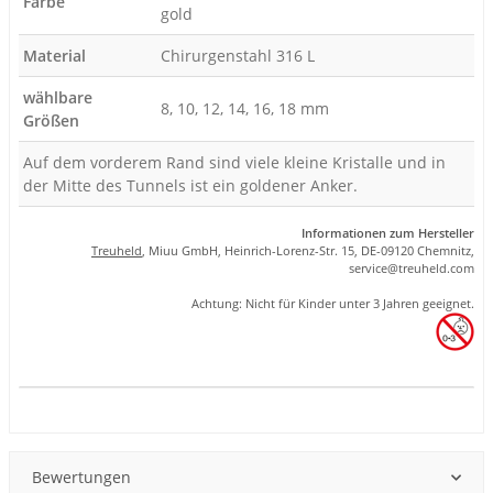
Farbe
gold
Material
Chirurgenstahl 316 L
wählbare
8, 10, 12, 14, 16, 18 mm
Größen
Auf dem vorderem Rand sind viele kleine Kristalle und in
der Mitte des Tunnels ist ein goldener Anker.
Informationen zum Hersteller
Treuheld
, Miuu GmbH, Heinrich-Lorenz-Str. 15, DE-09120 Chemnitz,
se
rvice
@tre
uhel
d.com
Achtung: Nicht für Kinder unter 3 Jahren geeignet.
Produkteigenschaft
Wert
Bewertungen