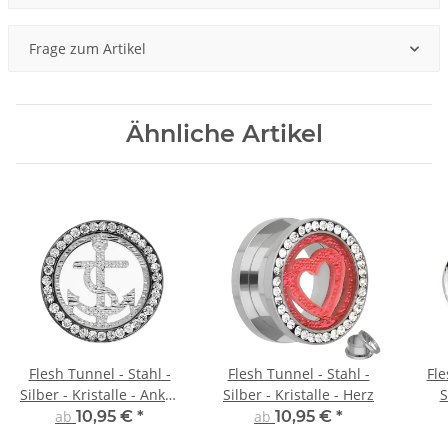
Frage zum Artikel
Ähnliche Artikel
Flesh Tunnel - Stahl -
Flesh Tunnel - Stahl -
Fle
Silber - Kristalle - Anker
Silber - Kristalle - Herz
S
- Silber
ab
10,95 €
*
ab
10,95 €
*