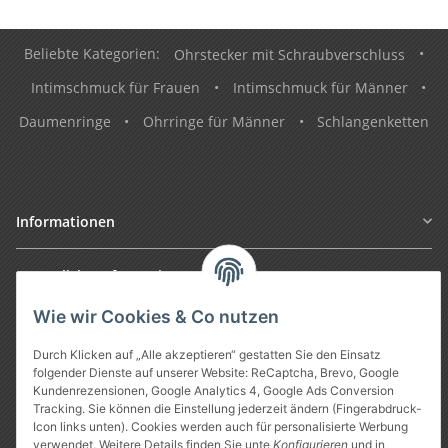
Beliebte Kategorien:
Ohrstecker mit Schraubverschluss
•
Intimschmuck für Frauen
•
Intimschmuck für Männer
•
Daumenringe
•
Ohrringe für Männer
•
Schlangenketten
Informationen
Gesetzliche Informationen
Wie wir Cookies & Co nutzen
Durch Klicken auf „Alle akzeptieren“ gestatten Sie den Einsatz
folgender Dienste auf unserer Website: ReCaptcha, Brevo, Google
Kundenrezensionen, Google Analytics 4, Google Ads Conversion
Tracking. Sie können die Einstellung jederzeit ändern (Fingerabdruck-
Icon links unten). Cookies werden auch für personalisierte Werbung
verwendet. Weitere Details finden Sie unte
Konfigurieren
und in