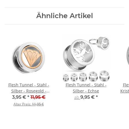
Ähnliche Artikel
Flesh Tunnel - Stahl -
Flesh Tunnel - Stahl -
Fle
Silber - Rosegold -
Silber - Echse
Kris
Diamant
3,95 €
*
11,95 €
ab
9,95 €
*
Alter Preis:
11,95 €