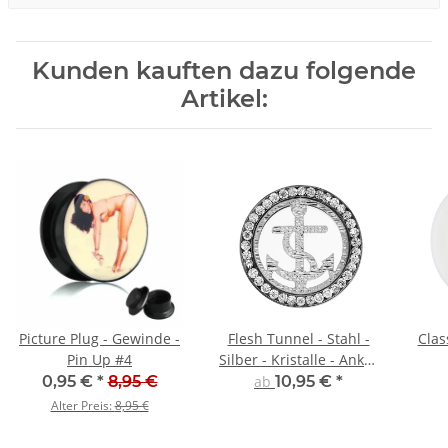
Kunden kauften dazu folgende
Artikel:
Picture Plug - Gewinde -
Flesh Tunnel - Stahl -
Clas
Pin Up #4
Silber - Kristalle - Anker
- Silber
0,95 €
*
8,95 €
ab
10,95 €
*
Alter Preis:
8,95 €