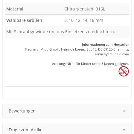
Material
Chirurgenstahl 316L
Wählbare Größen
8, 10, 12, 14, 16 mm
Mit Schraubgewinde um das Einsetzen zu erleichtern.
Informationen zum Hersteller
Treuheld
, Miuu GmbH, Heinrich-Lorenz-Str. 15, DE-09120 Chemnitz,
se
rvice
@tre
uhel
d.com
Achtung: Nicht für Kinder unter 3 Jahren geeignet.
Produkteigenschaft
Wert
Bewertungen
Frage zum Artikel