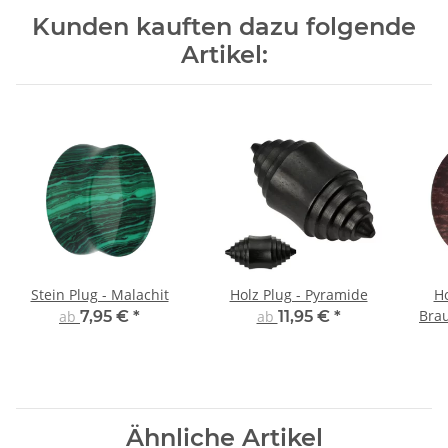
Kunden kauften dazu folgende
Artikel:
Stein Plug - Malachit
Holz Plug - Pyramide
Ho
Brau
ab
7,95 €
*
ab
11,95 €
*
Ähnliche Artikel