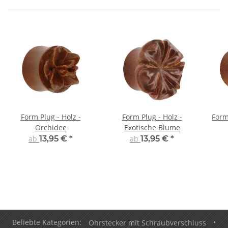
Form Plug - Holz -
Form Plug - Holz -
Form
Orchidee
Exotische Blume
ab
13,95 €
*
ab
13,95 €
*
Beliebte Kategorien:
Ohrstecker mit Schraubverschluss
•