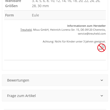
Wählbare
3, 4, 5, 6, 8, 10, 12, 14, 16, 18, 20, 22, 24, 26,
Größen
28, 30 mm
Form
Eule
Informationen zum Hersteller
Treuheld
, Miuu GmbH, Heinrich-Lorenz-Str. 15, DE-09120 Chemnitz,
se
rvice
@tre
uhel
d.com
Achtung: Nicht für Kinder unter 3 Jahren geeignet.
Produkteigenschaft
Wert
Bewertungen
Frage zum Artikel