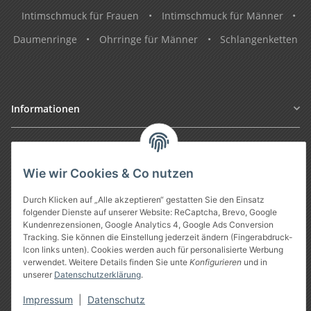
Intimschmuck für Frauen
•
Intimschmuck für Männer
•
Daumenringe
•
Ohrringe für Männer
•
Schlangenketten
Informationen
Gesetzliche Informationen
Wie wir Cookies & Co nutzen
Durch Klicken auf „Alle akzeptieren“ gestatten Sie den Einsatz
folgender Dienste auf unserer Website: ReCaptcha, Brevo, Google
Kundenrezensionen, Google Analytics 4, Google Ads Conversion
Tracking. Sie können die Einstellung jederzeit ändern (Fingerabdruck-
Icon links unten). Cookies werden auch für personalisierte Werbung
verwendet. Weitere Details finden Sie unte
Konfigurieren
und in
unserer
Datenschutzerklärung
.
Vertrag widerrufen
Impressum
|
Datenschutz