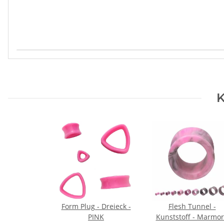
Produkteigenschaft
Wert
K
Form Plug - Dreieck -
Flesh Tunnel -
PINK
Kunststoff - Marmor