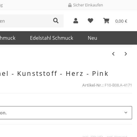
ng
Sicher Einkaufen
0,00 €
chmuck
Edelstahl Schmuck
Neu
l - Kunststoff - Herz - Pink
Artikel-Nr.:
F10-B08.A-4171
ion.
inkl. 19% USt. , zzgl.
Versand