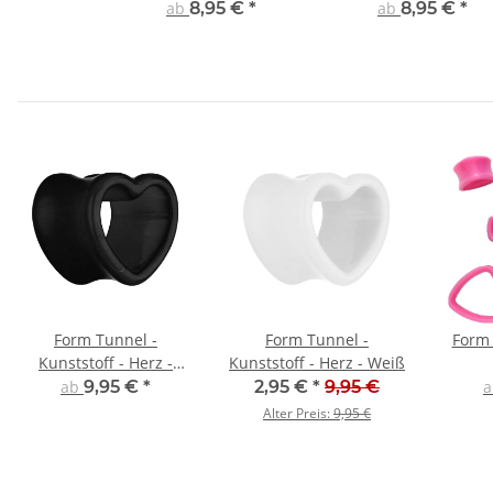
Pink
ab
8,95 €
*
ab
8,95 €
*
Form Tunnel -
Form Tunnel -
Form 
Kunststoff - Herz -
Kunststoff - Herz - Weiß
Schwarz
ab
9,95 €
*
2,95 €
*
9,95 €
Alter Preis:
9,95 €