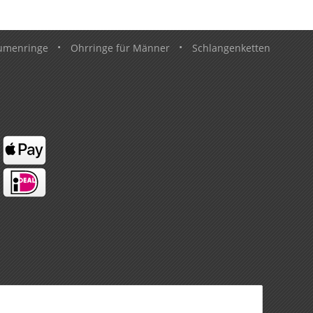
umenringe
•
Ohrringe für Männer
•
Schlangenketten