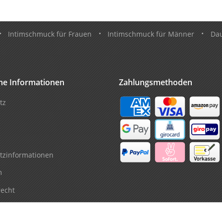
•
Intimschmuck für Frauen
•
Intimschmuck für Männer
•
Da
che Informationen
Zahlungsmethoden
tz
tzinformationen
m
recht