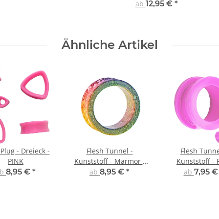
ab
12,95 €
*
Ähnliche Artikel
Plug - Dreieck -
Flesh Tunnel -
Flesh Tunne
PINK
Kunststoff - Marmor -
Kunststoff - 
Regenbogen
ab
8,95 €
*
ab
8,95 €
*
ab
7,95 