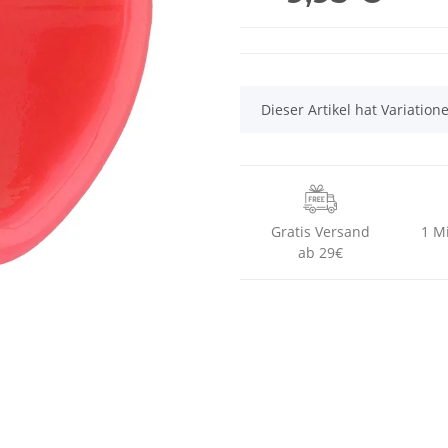
x
Dieser Artikel hat Variatio
Gratis Versand
1 M
ab 29€