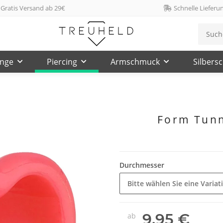
Gratis Versand ab 29€
Schnelle Lieferu
inge
Piercing
Armschmuck
Silbers
Form Tunne
Durchmesser
Bitte wählen Sie eine Variat
9,95 €
ab