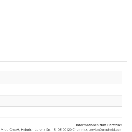
Informationen zum Hersteller
, Miuu GmbH, Heinrich-Lorenz-Str. 15, DE-09120 Chemnitz,
se
rvice
@tre
uhel
d.com