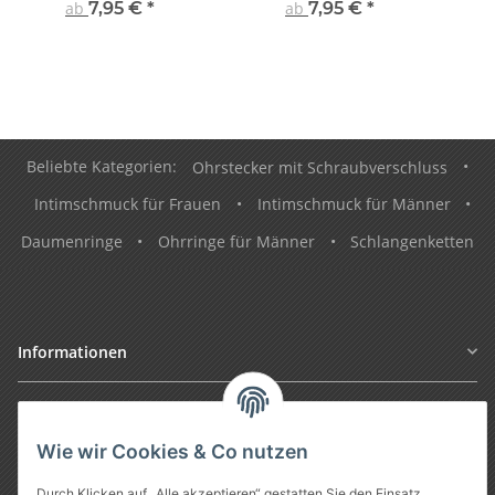
ab
7,95 €
*
ab
7,95 €
*
Beliebte Kategorien:
Ohrstecker mit Schraubverschluss
•
Intimschmuck für Frauen
•
Intimschmuck für Männer
•
Daumenringe
•
Ohrringe für Männer
•
Schlangenketten
Informationen
Gesetzliche Informationen
Wie wir Cookies & Co nutzen
Durch Klicken auf „Alle akzeptieren“ gestatten Sie den Einsatz