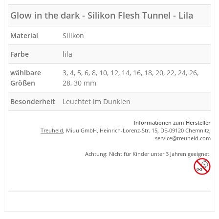
Glow in the dark - Silikon Flesh Tunnel - Lila
Material
Silikon
Farbe
lila
wählbare
3, 4, 5, 6, 8, 10, 12, 14, 16, 18, 20, 22, 24, 26,
Größen
28, 30 mm
Besonderheit
Leuchtet im Dunklen
Informationen zum Hersteller
Treuheld
, Miuu GmbH, Heinrich-Lorenz-Str. 15, DE-09120 Chemnitz,
se
rvice
@tre
uhel
d.com
Achtung: Nicht für Kinder unter 3 Jahren geeignet.
Produkteigenschaft
Wert