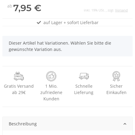
7,95 €
ab
inkl. 19% USt. , zzgl.
Versand
auf Lager + sofort Lieferbar
x
Dieser Artikel hat Variationen. Wählen Sie bitte die
gewünschte Variation aus.
Gratis Versand
1 Mio.
Schnelle
Sicher
ab 29€
zufriedene
Lieferung
Einkaufen
Kunden
Beschreibung