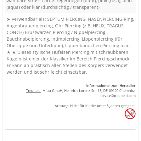
wählbare Strass-Farbe: regenbogen (bunt), pink (rosa), blau
(aqua) oder klar (durchsichtig / transparent)
➤ Verwendbar als: SEPTUM PIERCING, NASENPIERCING Ring,
Augenbrauenpiercing, Ohr Piercing (z.B. HELIX, TRAGUS,
CONCH) Brustwarzen Piercing / Nippelpiercing,
Bauchnabelpiercing, Intimpiercing, Lippenpiercing (für
Oberlippe und Unterlippe), Lippenbändchen Piercing uvm.
★ ★ Dieses stylische Hufeisen Piercing mit schraubbaren
Kugeln ist einer der Klassiker im Bereich Piercingschmuck.
Er kann an praktisch allen Stellen des Körpers verwendet
werden und ist sehr leicht einsetzbar.
Informationen zum Hersteller
Treuheld
, Miuu GmbH, Heinrich-Lorenz-Str. 15, DE-09120 Chemnitz,
se
rvice
@tre
uhel
d.com
Achtung: Nicht für Kinder unter 3 Jahren geeignet.
Produkteigenschaft
Wert