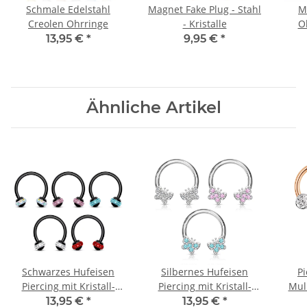
Schmale Edelstahl
Magnet Fake Plug - Stahl
M
Creolen Ohrringe
- Kristalle
O
S
13,95 €
*
9,95 €
*
Ähnliche Artikel
Schwarzes Hufeisen
Silbernes Hufeisen
Pi
Piercing mit Kristall-
Piercing mit Kristall-
Muli
Kugeln
Schmetterlingen
13,95 €
*
13,95 €
*