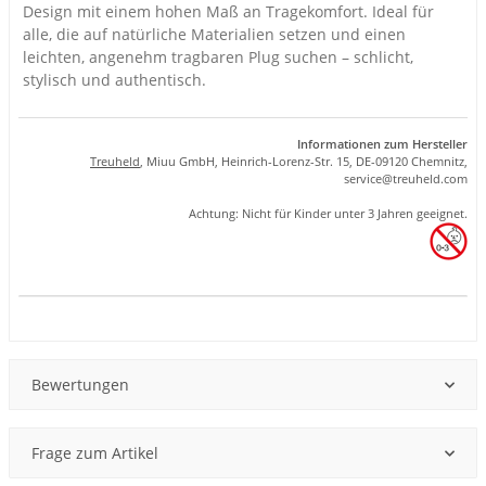
Design mit einem hohen Maß an Tragekomfort. Ideal für
alle, die auf natürliche Materialien setzen und einen
leichten, angenehm tragbaren Plug suchen – schlicht,
stylisch und authentisch.
Informationen zum Hersteller
Treuheld
, Miuu GmbH, Heinrich-Lorenz-Str. 15, DE-09120 Chemnitz,
se
rvice
@tre
uhel
d.com
Achtung: Nicht für Kinder unter 3 Jahren geeignet.
Produkteigenschaft
Wert
Bewertungen
Frage zum Artikel