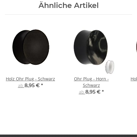
Ähnliche Artikel
Holz Ohr Plug - Schwarz
Ohr Plug - Horn -
Hol
Schwarz
ab
8,95 €
*
ab
8,95 €
*