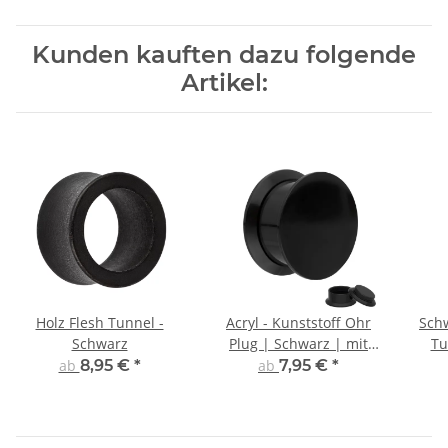
Kunden kauften dazu folgende
Artikel:
Holz Flesh Tunnel -
Acryl - Kunststoff Ohr
Schw
Schwarz
Plug | Schwarz | mit
Tu
Gewinde
ab
8,95 €
*
ab
7,95 €
*