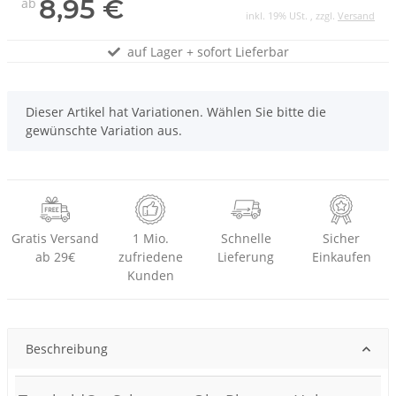
8,95 €
ab
inkl. 19% USt. , zzgl.
Versand
auf Lager + sofort Lieferbar
x
Dieser Artikel hat Variationen. Wählen Sie bitte die
gewünschte Variation aus.
Gratis Versand
1 Mio.
Schnelle
Sicher
ab 29€
zufriedene
Lieferung
Einkaufen
Kunden
Beschreibung