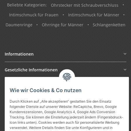
Beliebte Kategorien:
Ohrstecker mit Schraubverschluss
•
Intimschmuck für Frauen
•
Intimschmuck für Männer
•
Daumenringe
•
Ohrringe für Männer
•
Schlangenketten
Informationen
Gesetzliche Informationen
Wie wir Cookies & Co nutzen
Durch Klicken auf „Alle akzeptieren“ gestatten Sie den Einsatz
folgender Dienste auf unserer Website: ReCaptcha, Brevo, Google
Kundenrezensionen, Google Analytics 4, Google Ads Conversion
Tracking. Sie können die Einstellung jederzeit ändern (Fingerabdruck-
Icon links unten). Cookies werden auch für personalisierte Werbung
Vertrag widerrufen
verwendet. Weitere Details finden Sie unte
Konfigurieren
und in