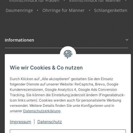
Intimschmuck für Frauen
•
Intimschmuck für Männer
•
Daumenringe
•
Ohrringe für Männer
•
Schlangenketten
Informationen
Gesetzliche Informationen
Wie wir Cookies & Co nutzen
Durch Klicken auf „Alle akzeptieren“ gestatten Sie den Einsatz
folgender Dienste auf unserer Website: ReCaptcha, Brevo, Google
Kundenrezensionen, Google Analytics 4, Google Ads Conversion
Tracking. Sie können die Einstellung jederzeit ändern (Fingerabdruck-
Icon links unten). Cookies werden auch für personalisierte Werbung
verwendet. Weitere Details finden Sie unte
Konfigurieren
und in
unserer
Datenschutzerklärung
.
Vertrag widerrufen
Impressum
|
Datenschutz
* Alle Preise inkl. gesetzlicher USt., zzgl.
Versand