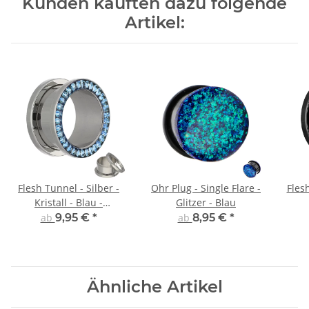
Kunden kauften dazu folgende
Artikel:
Flesh Tunnel - Silber -
Ohr Plug - Single Flare -
Fles
Kristall - Blau -
Glitzer - Blau
Schutzschicht
ab
9,95 €
*
ab
8,95 €
*
Ähnliche Artikel