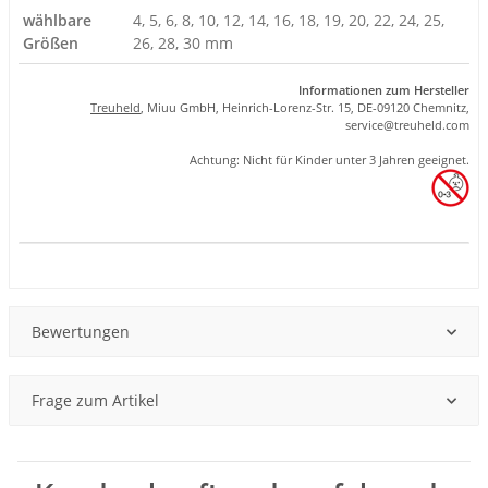
wählbare
4, 5, 6, 8, 10, 12, 14, 16, 18, 19, 20, 22, 24, 25,
Größen
26, 28, 30 mm
Informationen zum Hersteller
Treuheld
, Miuu GmbH, Heinrich-Lorenz-Str. 15, DE-09120 Chemnitz,
se
rvice
@tre
uhel
d.com
Achtung: Nicht für Kinder unter 3 Jahren geeignet.
Produkteigenschaft
Wert
Bewertungen
Frage zum Artikel