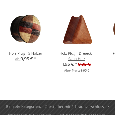
Holz Plug - 5 Hölzer
Holz Plug - Dreieck -
F
Saba Holz
ab
9,95 €
*
1,95 €
*
8,95 €
Alter Preis:
8,95 €
Beliebte Kategorien:
Ohrstecker mit Schraubverschluss
•