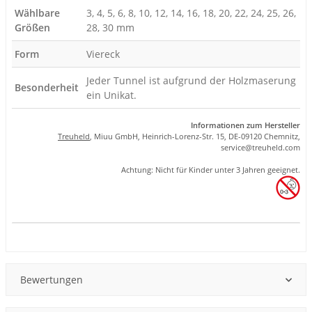
Wählbare
3, 4, 5, 6, 8, 10, 12, 14, 16, 18, 20, 22, 24, 25, 26,
Größen
28, 30 mm
Form
Viereck
Jeder Tunnel ist aufgrund der Holzmaserung
Besonderheit
ein Unikat.
Informationen zum Hersteller
Treuheld
, Miuu GmbH, Heinrich-Lorenz-Str. 15, DE-09120 Chemnitz,
se
rvice
@tre
uhel
d.com
Achtung: Nicht für Kinder unter 3 Jahren geeignet.
Produkteigenschaft
Wert
Bewertungen