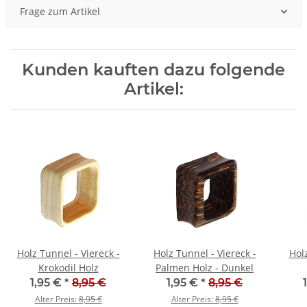
Frage zum Artikel
Kunden kauften dazu folgende
Artikel:
Holz Tunnel - Viereck -
Holz Tunnel - Viereck -
Holz
Krokodil Holz
Palmen Holz - Dunkel
1,95 €
*
8,95 €
1,95 €
*
8,95 €
Alter Preis:
8,95 €
Alter Preis:
8,95 €