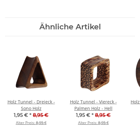
Ähnliche Artikel
Holz Tunnel - Dreieck -
Holz Tunnel - Viereck -
Holz
Sono Holz
Palmen Holz - Hell
1,95 €
*
8,95 €
1,95 €
*
8,95 €
Alter Preis:
8,95 €
Alter Preis:
8,95 €