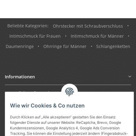
Beliebte Kategorien:
Ohrstecker mit Schraubverschluss
•
Intimschmuck für Frauen
•
Intimschmuck für Männer
•
Daumenringe
•
Ohrringe für Männer
•
Schlangenketten
Informationen
Gesetzliche Informationen
Wie wir Cookies & Co nutzen
Durch Klicken auf „Alle akzeptieren“ gestatten Sie den Einsatz
folgender Dienste auf unserer Website: ReCaptcha, Brevo, Google
Kundenrezensionen, Google Analytics 4, Google Ads Conversion
Tracking. Sie können die Einstellung jederzeit ändern (Fingerabdruck-