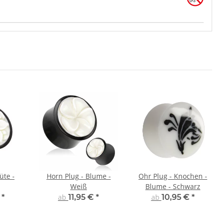
üte -
Horn Plug - Blume -
Ohr Plug - Knochen -
Weiß
Blume - Schwarz
€
*
ab
11,95 €
*
ab
10,95 €
*