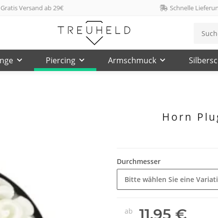
Gratis Versand ab 29€
Schnelle Lieferu
inge
Piercing
Armschmuck
Silbers
Horn Plug
Durchmesser
Bitte wählen Sie eine Variat
11,95 €
ab