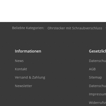
Beliebte Kategorien:
Ohrstecker mit Schraubverschluss
Informationen
Gesetzli
News
Datenschu
Kontakt
AGB
Versand & Zahlung
Sitemap
Newsletter
Datenschu
Impressu
Widerrufs