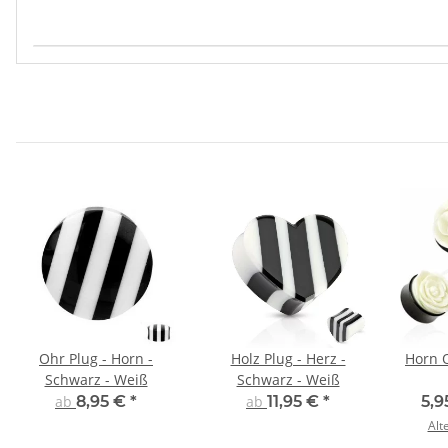
Produkteigenschaft
Wert
Ohr Plug - Horn -
Holz Plug - Herz -
Horn O
Schwarz - Weiß
Schwarz - Weiß
ab
8,95 €
*
ab
11,95 €
*
5,9
Alt