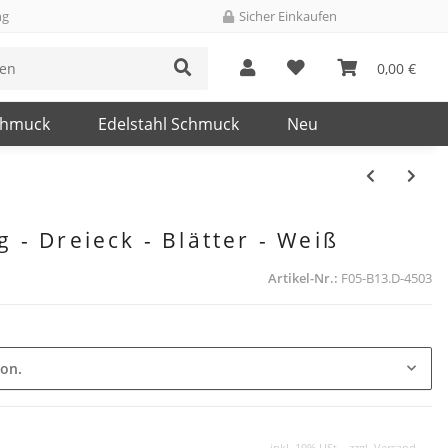
ng
Sicher Einkaufen
0,00 €
chmuck
Edelstahl Schmuck
Neu
 - Dreieck - Blätter - Weiß
Artikel-Nr.:
F05-B13.D-4503
ion.
inkl. 19% USt. , zzgl.
Versand