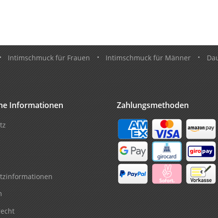
•
Intimschmuck für Frauen
•
Intimschmuck für Männer
•
Da
che Informationen
Zahlungsmethoden
tz
tzinformationen
m
recht