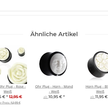
Ähnliche Artikel
hr Plug - Rose -
Ohr Plug - Horn - Mond
Horn Plug - Bl
Weiß
- Weiß
Weiß
5 €
*
12,95 €
ab
10,95 €
*
ab
11,95 
er Preis:
12,95 €