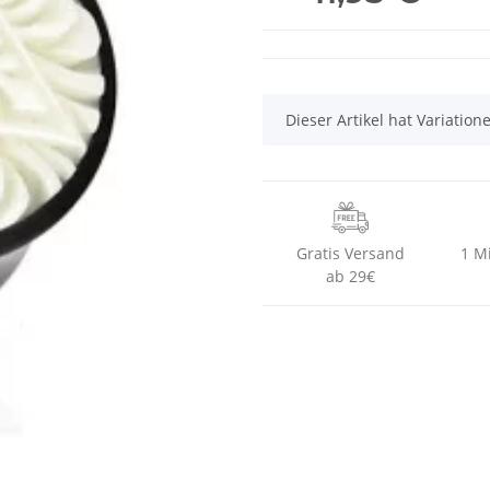
x
Dieser Artikel hat Variatio
Gratis Versand
1 M
ab 29€