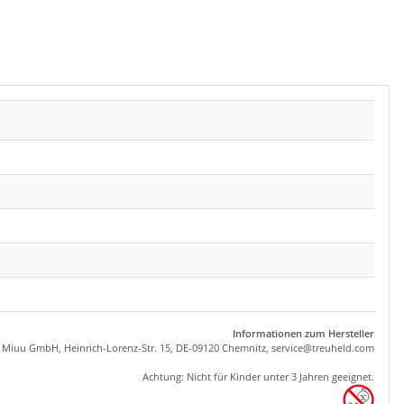
Informationen zum Hersteller
, Miuu GmbH, Heinrich-Lorenz-Str. 15, DE-09120 Chemnitz,
se
rvice
@tre
uhel
d.com
Achtung: Nicht für Kinder unter 3 Jahren geeignet.