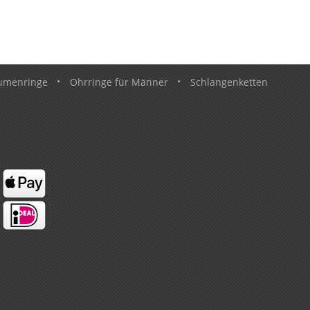
umenringe
•
Ohrringe für Männer
•
Schlangenketten