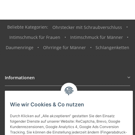
Beliebte Kategorien:
Ohrstecker mit Schraubverschluss
•
Intimschmuck für Frauen
•
Intimschmuck für Männer
•
Daumenringe
•
Ohrringe für Männer
•
Schlangenketten
Informationen
Gesetzliche Informationen
Wie wir Cookies & Co nutzen
Durch Klicken auf „Alle akzeptieren“ gestatten Sie den Einsatz
folgender Dienste auf unserer Website: ReCaptcha, Brevo, Google
Kundenrezensionen, Google Analytics 4, Google Ads Conversion
Tracking. Sie können die Einstellung jederzeit ändern (Fingerabdruck-