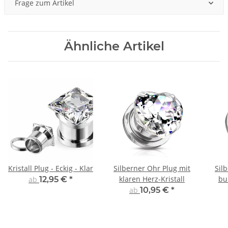
Frage zum Artikel
Ähnliche Artikel
Kristall Plug - Eckig - Klar
Silberner Ohr Plug mit
Sil
klaren Herz-Kristall
bu
ab
12,95 €
*
ab
10,95 €
*