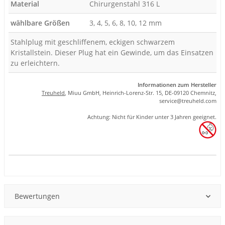
Material
Chirurgenstahl 316 L
wählbare Größen
3, 4, 5, 6, 8, 10, 12 mm
Stahlplug mit geschliffenem, eckigen schwarzem
Kristallstein. Dieser Plug hat ein Gewinde, um das Einsatzen
zu erleichtern.
Informationen zum Hersteller
Treuheld
, Miuu GmbH, Heinrich-Lorenz-Str. 15, DE-09120 Chemnitz,
se
rvice
@tre
uhel
d.com
Achtung: Nicht für Kinder unter 3 Jahren geeignet.
Produkteigenschaft
Wert
Bewertungen