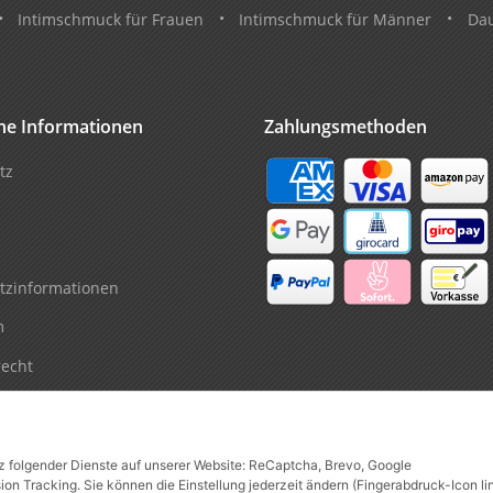
•
Intimschmuck für Frauen
•
Intimschmuck für Männer
•
Da
che Informationen
Zahlungsmethoden
tz
tzinformationen
m
recht
tz folgender Dienste auf unserer Website: ReCaptcha, Brevo, Google
n Tracking. Sie können die Einstellung jederzeit ändern (Fingerabdruck-Icon li