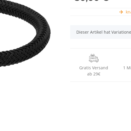
kna
x
Dieser Artikel hat Variatio
Gratis Versand
1 M
ab 29€