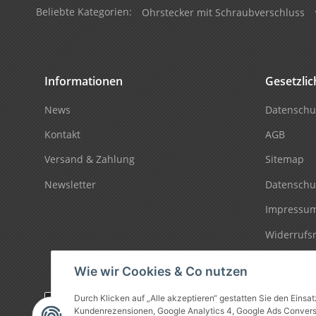
Beliebte Kategorien:
Ohrstecker mit Schraubverschluss
Informationen
Gesetzli
News
Datenschu
Kontakt
AGB
Versand & Zahlung
Sitemap
Newsletter
Datenschu
Impressu
Widerrufs
Wie wir Cookies & Co nutzen
Durch Klicken auf „Alle akzeptieren“ gestatten Sie den Einsa
Vertrag widerrufen
Kundenrezensionen, Google Analytics 4, Google Ads Conversio