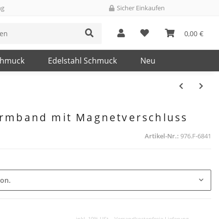
ng
Sicher Einkaufen
0,00 €
chmuck
Edelstahl Schmuck
Neu
Armband mit Magnetverschluss
Artikel-Nr.:
976.F-6841
ion.
inkl. 19% USt. ,
Versandkostenfreie Lieferung