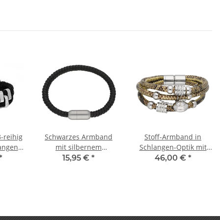
-reihig
Schwarzes Armband
Stoff-Armband in
pangen
mit silbernem
Schlangen-Optik mit
chluss
Magnetverschluss
Anhänger und
*
15,95 €
*
46,00 €
*
Kristallen