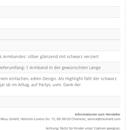
Armbandes: silber glänzend mit schwarz verziert
➤ Lieferumfang: 1 Armband in der gewünschten Länge
m einfachen, edlen Design. Als Highlight fällt der schwarz
l ob im Alltag, auf Partys, uvm. Dank der
Informationen zum Hersteller
, Miuu GmbH, Heinrich-Lorenz-Str. 15, DE-09120 Chemnitz,
se
rvice
@tre
uhel
d.com
Achtung: Nicht für Kinder unter 3 Jahren geeignet.