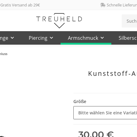
Gratis Versand ab 29€
Schnelle Lieferu
inge
Piercing
Armschmuck
Silbers
hluss
Kunststoff-
Größe
Bitte wählen Sie eine Variat
30,00 €