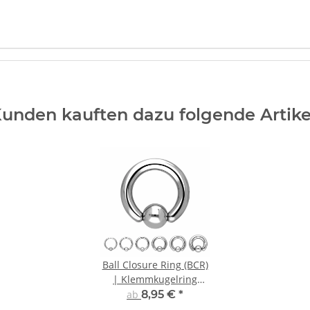
unden kauften dazu folgende Artike
Ball Closure Ring (BCR)
| Klemmkugelring
Piercing | Silber | 2mm
ab
8,95 €
*
– 6mm Dicke |