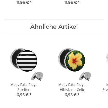
Chirurgenstahl
11,95 €
*
11,95 €
*
Ähnliche Artikel
Motiv Fake Plug -
Motiv Fake Plug -
M
Streifen
Hibiskus - Gelb
Ste
6,95 €
*
6,95 €
*