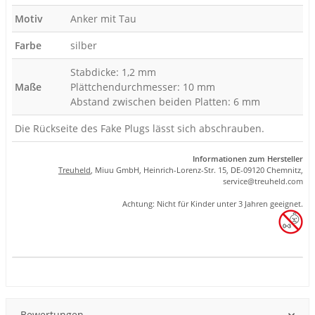
Motiv
Anker mit Tau
Farbe
silber
Stabdicke: 1,2 mm
Maße
Plättchendurchmesser: 10 mm
Abstand zwischen beiden Platten: 6 mm
Die Rückseite des Fake Plugs lässt sich abschrauben.
Informationen zum Hersteller
Treuheld
, Miuu GmbH, Heinrich-Lorenz-Str. 15, DE-09120 Chemnitz,
se
rvice
@tre
uhel
d.com
Achtung: Nicht für Kinder unter 3 Jahren geeignet.
Produkteigenschaft
Wert
Bewertungen