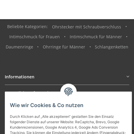
Beliebte Kategorien:
Ohrstecker mit Schraubverschluss
•
Intimschmuck für Frauen
•
Intimschmuck für Männer
•
Daumenringe
•
Ohrringe für Männer
•
Schlangenketten
Informationen
Gesetzliche Informationen
Wie wir Cookies & Co nutzen
Durch Klicken auf „Alle akzeptieren“ gestatten Sie den Einsatz
folgender Dienste auf unserer Website: ReCaptcha, Brevo, Google
Kundenrezensionen, Google Analytics 4, Google Ads Conversion
Tracking. Sie können die Einstellung jederzeit ändern (Fingerabdruck-