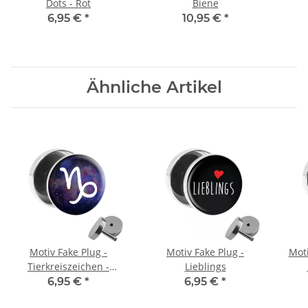
Dots - Rot
Biene
6,95 €
*
10,95 €
*
Ähnliche Artikel
Motiv Fake Plug -
Motiv Fake Plug -
Moti
Tierkreiszeichen -
Lieblings
Steinbock
6,95 €
*
6,95 €
*