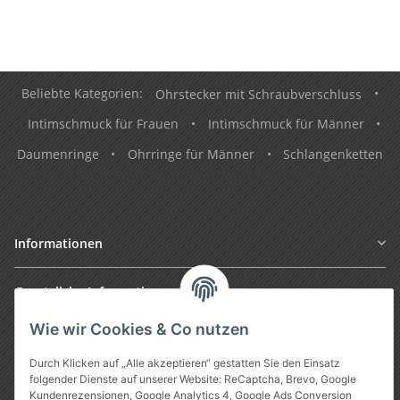
Beliebte Kategorien:
Ohrstecker mit Schraubverschluss
•
Intimschmuck für Frauen
•
Intimschmuck für Männer
•
Daumenringe
•
Ohrringe für Männer
•
Schlangenketten
Informationen
Gesetzliche Informationen
Wie wir Cookies & Co nutzen
Durch Klicken auf „Alle akzeptieren“ gestatten Sie den Einsatz
folgender Dienste auf unserer Website: ReCaptcha, Brevo, Google
Kundenrezensionen, Google Analytics 4, Google Ads Conversion