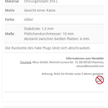
Material
Chirurgenstahl 316 L
Motiv
Gesicht einer Katze
Farbe
silber
Stabdicke: 1,2 mm
Maße
Plättchendurchmesser: 10 mm
Abstand zwischen beiden Platten: 6 mm
Die Rückseite des Fake Plugs lässt sich abschrauben.
Informationen zum Hersteller
Treuheld
, Miuu GmbH, Heinrich-Lorenz-Str. 15, DE-09120 Chemnitz,
se
rvice
@tre
uhel
d.com
Achtung: Nicht für Kinder unter 3 Jahren geeignet.
Produkteigenschaft
Wert