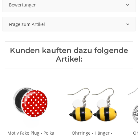
Bewertungen
Frage zum Artikel
Kunden kauften dazu folgende
Artikel:
Motiv Fake Plug - Polka
Ohrringe - Hänger -
Oh