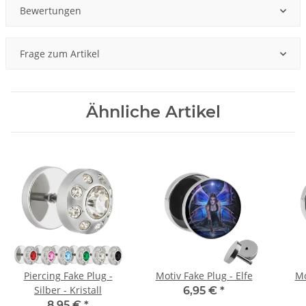
Bewertungen
Frage zum Artikel
Ähnliche Artikel
Piercing Fake Plug -
Motiv Fake Plug - Elfe
Mo
Silber - Kristall
6,95 €
*
8,95 €
*