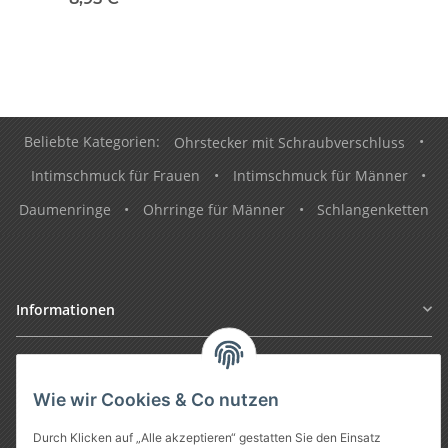
Beliebte Kategorien:
Ohrstecker mit Schraubverschluss
•
Intimschmuck für Frauen
•
Intimschmuck für Männer
•
Daumenringe
•
Ohrringe für Männer
•
Schlangenketten
Informationen
Gesetzliche Informationen
Wie wir Cookies & Co nutzen
Durch Klicken auf „Alle akzeptieren“ gestatten Sie den Einsatz