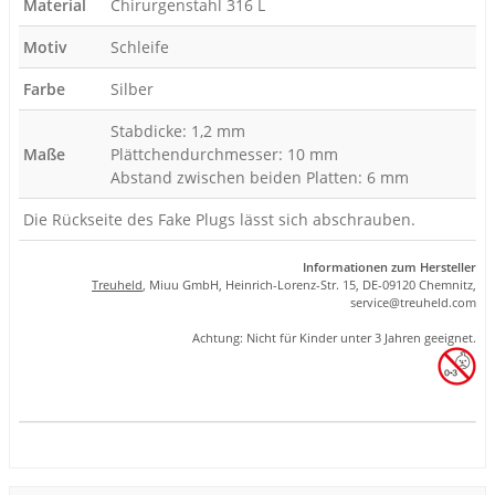
Material
Chirurgenstahl 316 L
Motiv
Schleife
Farbe
Silber
Stabdicke: 1,2 mm
Maße
Plättchendurchmesser: 10 mm
Abstand zwischen beiden Platten: 6 mm
Die Rückseite des Fake Plugs lässt sich abschrauben.
Informationen zum Hersteller
Treuheld
, Miuu GmbH, Heinrich-Lorenz-Str. 15, DE-09120 Chemnitz,
se
rvice
@tre
uhel
d.com
Achtung: Nicht für Kinder unter 3 Jahren geeignet.
Produkteigenschaft
Wert