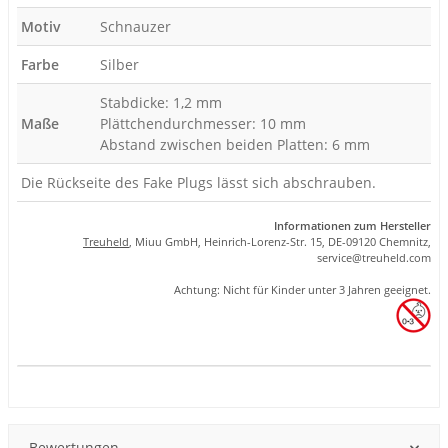
Motiv
Schnauzer
Farbe
Silber
Stabdicke: 1,2 mm
Maße
Plättchendurchmesser: 10 mm
Abstand zwischen beiden Platten: 6 mm
Die Rückseite des Fake Plugs lässt sich abschrauben.
Informationen zum Hersteller
Treuheld
, Miuu GmbH, Heinrich-Lorenz-Str. 15, DE-09120 Chemnitz,
se
rvice
@tre
uhel
d.com
Achtung: Nicht für Kinder unter 3 Jahren geeignet.
Produkteigenschaft
Wert
Bewertungen