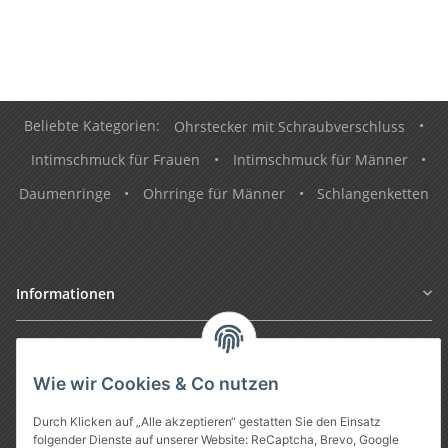
Beliebte Kategorien:
Ohrstecker mit Schraubverschluss
•
Intimschmuck für Frauen
•
Intimschmuck für Männer
•
Daumenringe
•
Ohrringe für Männer
•
Schlangenketten
Informationen
Gesetzliche Informationen
Wie wir Cookies & Co nutzen
Durch Klicken auf „Alle akzeptieren“ gestatten Sie den Einsatz
folgender Dienste auf unserer Website: ReCaptcha, Brevo, Google