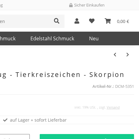
ng
Sicher Einkaufen
0,00 €
chmuck
Edelstahl Schmuck
Neu
ug - Tierkreiszeichen - Skorpion
Artikel-Nr.:
DCM-5351
inkl. 19% USt. , zzgl.
Versand
auf Lager + sofort Lieferbar