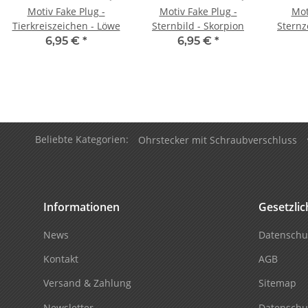
Motiv Fake Plug -
Motiv Fake Plug -
Mot
Tierkreiszeichen - Löwe
Sternbild - Skorpion
Sternz
6,95 €
*
6,95 €
*
Beliebte Kategorien:
Ohrstecker mit Schraubverschluss
Informationen
Gesetzli
News
Datenschu
Kontakt
AGB
Versand & Zahlung
Sitemap
Newsletter
Datenschu