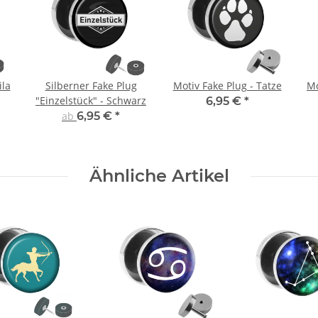
ila
Silberner Fake Plug
Motiv Fake Plug - Tatze
Mo
"Einzelstück" - Schwarz
6,95 €
*
ab
6,95 €
*
Ähnliche Artikel