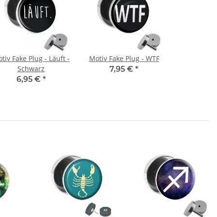
tiv Fake Plug - Läuft -
Motiv Fake Plug - WTF
Schwarz
7,95 €
*
6,95 €
*