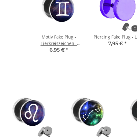
Motiv Fake Plug -
Piercing Fake Plug - L
Tierkreiszeichen -
7,95 €
*
Zwillinge
6,95 €
*