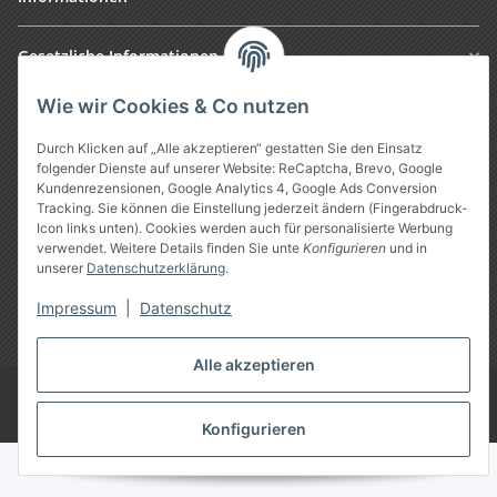
Gesetzliche Informationen
Wie wir Cookies & Co nutzen
Durch Klicken auf „Alle akzeptieren“ gestatten Sie den Einsatz
folgender Dienste auf unserer Website: ReCaptcha, Brevo, Google
Kundenrezensionen, Google Analytics 4, Google Ads Conversion
Tracking. Sie können die Einstellung jederzeit ändern (Fingerabdruck-
Icon links unten). Cookies werden auch für personalisierte Werbung
verwendet. Weitere Details finden Sie unte
Konfigurieren
und in
Vertrag widerrufen
unserer
Datenschutzerklärung
.
Impressum
|
Datenschutz
* Alle Preise inkl. gesetzlicher USt., zzgl.
Versand
Alle akzeptieren
Google Analytics deaktivieren
©
Treuheld
-
Piercing Shop
Konfigurieren