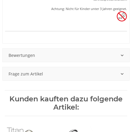
Achtung: Nicht für Kinder unter 3 Jahren geeignet.
Produkteigenschaft
Wert
Bewertungen
Frage zum Artikel
Kunden kauften dazu folgende
Artikel: