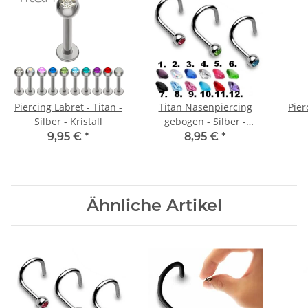
Piercing Labret - Titan -
Titan Nasenpiercing
Pier
Silber - Kristall
gebogen - Silber -
Kristall
9,95 €
*
8,95 €
*
Ähnliche Artikel