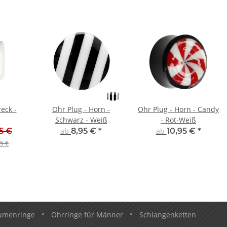
reck -
Ohr Plug - Horn -
Ohr Plug - Horn - Candy
Schwarz - Weiß
- Rot-Weiß
5 €
ab
8,95 €
*
ab
10,95 €
*
5 €
umenringe
•
Ohrringe für Männer
•
Schlangenketten