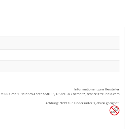
Informationen zum Hersteller
, Miuu GmbH, Heinrich-Lorenz-Str. 15, DE-09120 Chemnitz,
se
rvice
@tre
uhel
d.com
Achtung: Nicht für Kinder unter 3 Jahren geeignet.