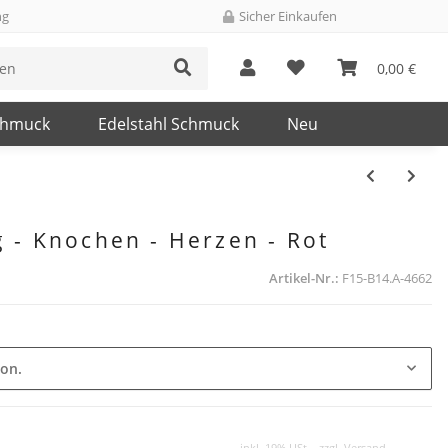
ng
Sicher Einkaufen
0,00 €
chmuck
Edelstahl Schmuck
Neu
g - Knochen - Herzen - Rot
Artikel-Nr.:
F15-B14.A-4662
ion.
inkl. 19% USt. , zzgl.
Versand