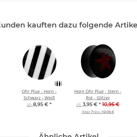
unden kauften dazu folgende Artike
Ohr Plug - Horn -
Horn Ohr Plug - Stern -
Schwarz - Weiß
Rot - Glitzer
ab
8,95 €
*
ab
3,95 €
*
10,95 €
Alter Preis:
10,95 €
Ähnliche Artikel