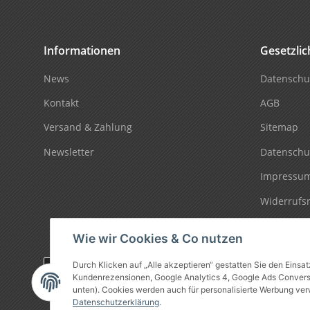
Informationen
Gesetzli
News
Datenschu
Kontakt
AGB
Versand & Zahlung
Sitemap
Newsletter
Datenschu
Impressu
Widerrufs
Wie wir Cookies & Co nutzen
Durch Klicken auf „Alle akzeptieren“ gestatten Sie den Einsa
Vertrag widerrufen
Kundenrezensionen, Google Analytics 4, Google Ads Conversio
unten). Cookies werden auch für personalisierte Werbung ver
Datenschutzerklärung
.