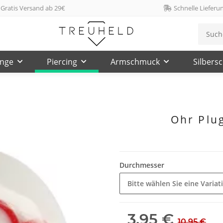
Gratis Versand ab 29€
Schnelle Lieferu
inge
Piercing
Armschmuck
Silbers
Ohr Plu
Durchmesser
Bitte wählen Sie eine Variat
3,95 €
10,95 €