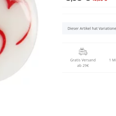
x
Dieser Artikel hat Variatio
Gratis Versand
1 M
ab 29€