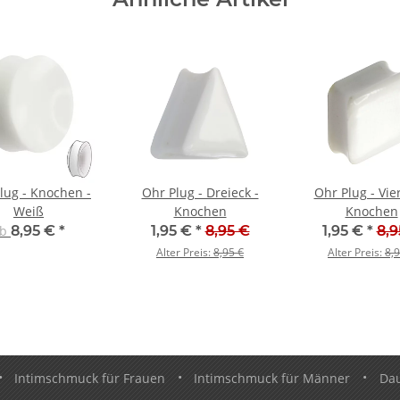
lug - Knochen -
Ohr Plug - Dreieck -
Ohr Plug - Vie
Weiß
Knochen
Knochen
ab
8,95 €
*
1,95 €
*
8,95 €
1,95 €
*
8,9
Alter Preis:
8,95 €
Alter Preis:
8,9
•
Intimschmuck für Frauen
•
Intimschmuck für Männer
•
Da