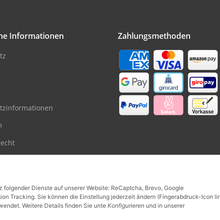
che Informationen
Zahlungsmethoden
tz
tzinformationen
m
recht
tz folgender Dienste auf unserer Website: ReCaptcha, Brevo, Google
n Tracking. Sie können die Einstellung jederzeit ändern (Fingerabdruck-Icon li
wendet. Weitere Details finden Sie unte
Konfigurieren
und in unserer