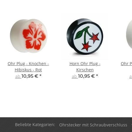
Ohr Plug - Knochen -
Horn Ohr Plug -
Ohr P
Hibiskus - Rot
Kirschen
ab
10,95 €
*
ab
10,95 €
*
Beliebte Kategorien:
Ohrstecker mit Schraubverschluss