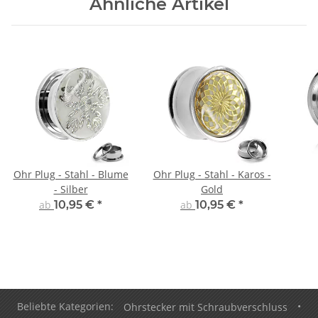
Ähnliche Artikel
Ohr Plug - Stahl - Blume
Ohr Plug - Stahl - Karos -
- Silber
Gold
ab
10,95 €
*
ab
10,95 €
*
Beliebte Kategorien:
Ohrstecker mit Schraubverschluss
•