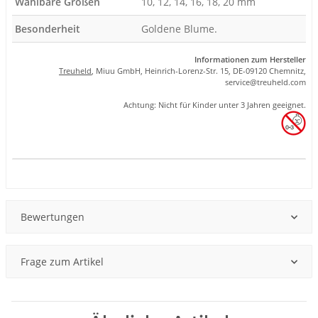
Wählbare Größen
10, 12, 14, 16, 18, 20 mm
Besonderheit
Goldene Blume.
Informationen zum Hersteller
Treuheld
, Miuu GmbH, Heinrich-Lorenz-Str. 15, DE-09120 Chemnitz,
se
rvice
@tre
uhel
d.com
Achtung: Nicht für Kinder unter 3 Jahren geeignet.
Produkteigenschaft
Wert
Bewertungen
Frage zum Artikel