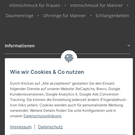
Intimschmuck für Frauen
•
Intimschmuck für Männer
•
Daumenringe
•
Ohrringe für Männer
•
Schlangenketten
Informationen
Gesetzliche Informationen
Wie wir Cookies & Co nutzen
Durch Klicken auf „Alle akzeptieren“ gestatten Sie den Einsatz
folgender Dienste auf unserer Website: ReCaptcha, Brevo, Google
Kundenrezensionen, Google Analytics 4, Google Ads Conversion
Tracking. Sie können die Einstellung jederzeit ändern (Fingerabdruck-
Icon links unten). Cookies werden auch für personalisierte Werbung
verwendet. Weitere Details finden Sie unte
Konfigurieren
und in
unserer
Datenschutzerklärung
.
Vertrag widerrufen
Impressum
|
Datenschutz