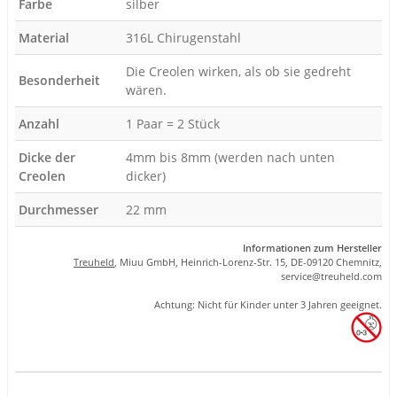
Farbe
silber
Material
316L Chirugenstahl
Die Creolen wirken, als ob sie gedreht
Besonderheit
wären.
Anzahl
1 Paar = 2 Stück
Dicke der
4mm bis 8mm (werden nach unten
Creolen
dicker)
Durchmesser
22 mm
Informationen zum Hersteller
Treuheld
, Miuu GmbH, Heinrich-Lorenz-Str. 15, DE-09120 Chemnitz,
se
rvice
@tre
uhel
d.com
Achtung: Nicht für Kinder unter 3 Jahren geeignet.
Produkteigenschaft
Wert