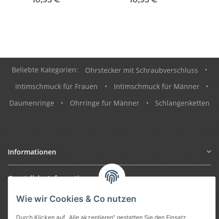
Beliebte Kategorien:
Ohrstecker mit Schraubverschluss
•
Intimschmuck für Frauen
•
Intimschmuck für Männer
•
Daumenringe
•
Ohrringe für Männer
•
Schlangenketten
Informationen
Gesetzliche Informationen
Wie wir Cookies & Co nutzen
Durch Klicken auf „Alle akzeptieren“ gestatten Sie den Einsatz