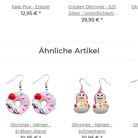
Fake Plug - Eistüte
Creolen Ohrringe - 925
Oh
Silber - Unendlichkeit -
12,95 €
*
Schwarz
29,95 €
*
Ähnliche Artikel
Ohrringe - Hänger -
Ohrringe - Hänger -
Oh
Erdbeer-Donut
Schneemann
10,95 €
*
10,95 €
*