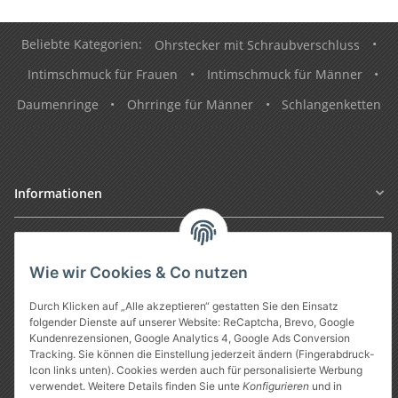
Beliebte Kategorien:
Ohrstecker mit Schraubverschluss
•
Intimschmuck für Frauen
•
Intimschmuck für Männer
•
Daumenringe
•
Ohrringe für Männer
•
Schlangenketten
Informationen
Gesetzliche Informationen
Wie wir Cookies & Co nutzen
Durch Klicken auf „Alle akzeptieren“ gestatten Sie den Einsatz
folgender Dienste auf unserer Website: ReCaptcha, Brevo, Google
Kundenrezensionen, Google Analytics 4, Google Ads Conversion
Tracking. Sie können die Einstellung jederzeit ändern (Fingerabdruck-
Icon links unten). Cookies werden auch für personalisierte Werbung
verwendet. Weitere Details finden Sie unte
Konfigurieren
und in