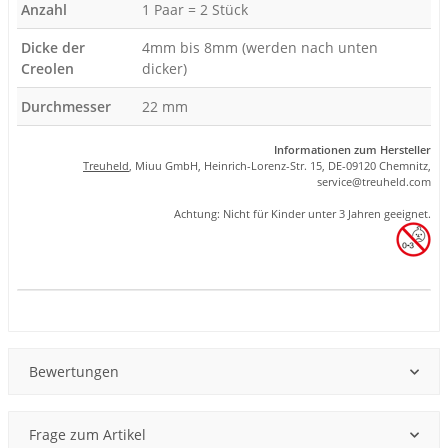
Anzahl
1 Paar = 2 Stück
Dicke der
4mm bis 8mm (werden nach unten
Creolen
dicker)
Durchmesser
22 mm
Informationen zum Hersteller
Treuheld
, Miuu GmbH, Heinrich-Lorenz-Str. 15, DE-09120 Chemnitz,
se
rvice
@tre
uhel
d.com
Achtung: Nicht für Kinder unter 3 Jahren geeignet.
Produkteigenschaft
Wert
Bewertungen
Frage zum Artikel