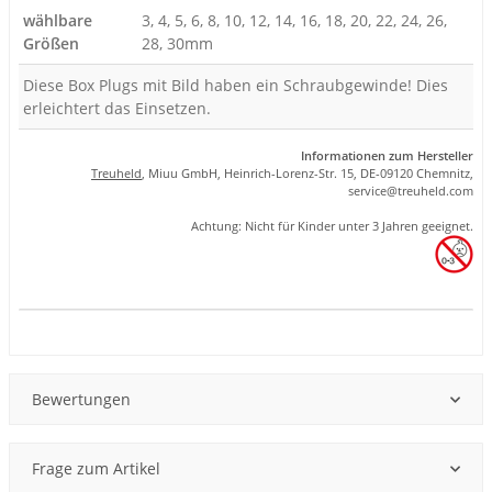
wählbare
3, 4, 5, 6, 8, 10, 12, 14, 16, 18, 20, 22, 24, 26,
Größen
28, 30mm
Diese Box Plugs mit Bild haben ein Schraubgewinde! Dies
erleichtert das Einsetzen.
Informationen zum Hersteller
Treuheld
, Miuu GmbH, Heinrich-Lorenz-Str. 15, DE-09120 Chemnitz,
se
rvice
@tre
uhel
d.com
Achtung: Nicht für Kinder unter 3 Jahren geeignet.
Produkteigenschaft
Wert
Bewertungen
Frage zum Artikel