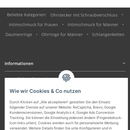
Beliebte Kategorien:
Ohrstecker mit Schraubverschluss
•
Intimschmuck für Frauen
•
Intimschmuck für Männer
•
Daumenringe
•
Ohrringe für Männer
•
Schlangenketten
Informationen
Gesetzliche Informationen
Wie wir Cookies & Co nutzen
Durch Klicken auf „Alle akzeptieren“ gestatten Sie den Einsatz
folgender Dienste auf unserer Website: ReCaptcha, Brevo, Google
Kundenrezensionen, Google Analytics 4, Google Ads Conversion
Tracking. Sie können die Einstellung jederzeit ändern (Fingerabdruck-
Icon links unten). Cookies werden auch für personalisierte Werbung
verwendet. Weitere Details finden Sie unte
Konfigurieren
und in