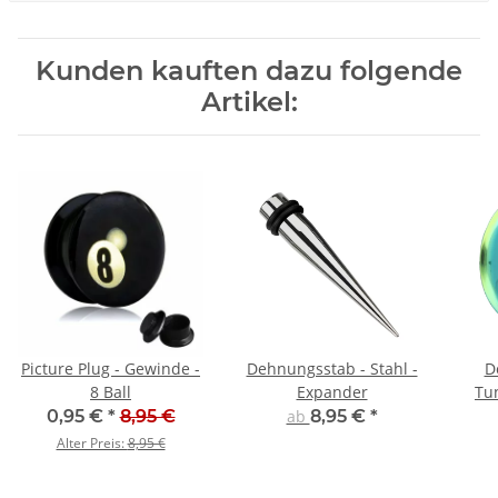
Kunden kauften dazu folgende
Artikel:
Picture Plug - Gewinde -
Dehnungsstab - Stahl -
D
8 Ball
Expander
Tun
0,95 €
*
8,95 €
ab
8,95 €
*
Alter Preis:
8,95 €