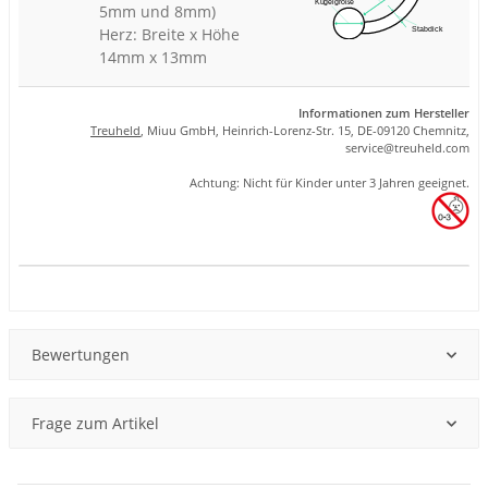
5mm und 8mm)
Herz: Breite x Höhe
14mm x 13mm
Informationen zum Hersteller
Treuheld
, Miuu GmbH, Heinrich-Lorenz-Str. 15, DE-09120 Chemnitz,
se
rvice
@tre
uhel
d.com
Achtung: Nicht für Kinder unter 3 Jahren geeignet.
Produkteigenschaft
Wert
Bewertungen
Frage zum Artikel