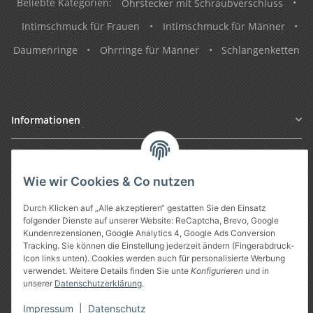
Beliebte Kategorien:
Ohrstecker mit Schraubverschluss
•
Intimschmuck für Frauen
•
Intimschmuck für Männer
•
Daumenringe
•
Ohrringe für Männer
•
Schlangenketten
Informationen
Gesetzliche Informationen
Wie wir Cookies & Co nutzen
Durch Klicken auf „Alle akzeptieren“ gestatten Sie den Einsatz
folgender Dienste auf unserer Website: ReCaptcha, Brevo, Google
Kundenrezensionen, Google Analytics 4, Google Ads Conversion
Tracking. Sie können die Einstellung jederzeit ändern (Fingerabdruck-
Icon links unten). Cookies werden auch für personalisierte Werbung
verwendet. Weitere Details finden Sie unte
Konfigurieren
und in
unserer
Datenschutzerklärung
.
Vertrag widerrufen
Impressum
|
Datenschutz