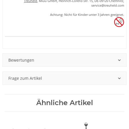
Treuheld
, Miuu GmbH, Heinrich-Lorenz-Str. 15, DE-09120 Chemnitz,
se
rvice
@tre
uhel
d.com
Achtung: Nicht für Kinder unter 3 Jahren geeignet.
Produkteigenschaft
Wert
Bewertungen
Frage zum Artikel
Ähnliche Artikel