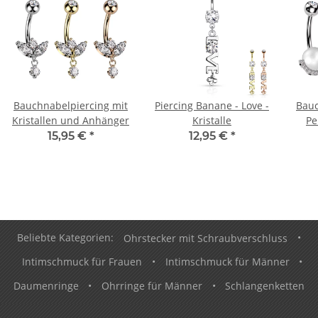
Bauchnabelpiercing mit
Piercing Banane - Love -
Bauc
Kristallen und Anhänger
Kristalle
Pe
15,95 €
*
12,95 €
*
Beliebte Kategorien:
Ohrstecker mit Schraubverschluss
•
Intimschmuck für Frauen
•
Intimschmuck für Männer
•
Daumenringe
•
Ohrringe für Männer
•
Schlangenketten