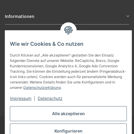
Informationen
Gesetzliche Informationen
Wie wir Cookies & Co nutzen
Durch Klicken auf „Alle akzeptieren“ gestatten Sie den Einsatz
folgender Dienste auf unserer Website: ReCaptcha, Brevo, Google
Kundenrezensionen, Google Analytics 4, Google Ads Conversion
Tracking. Sie können die Einstellung jederzeit ändern (Fingerabdruck-
Icon links unten). Cookies werden auch für personalisierte Werbung
verwendet. Weitere Details finden Sie unte
Konfigurieren
und in
unserer
Datenschutzerklärung
.
Vertrag widerrufen
Impressum
|
Datenschutz
* Alle Preise inkl. gesetzlicher USt., zzgl.
Versand
Alle akzeptieren
Google Analytics deaktivieren
©
Treuheld
-
Piercing Shop
Konfigurieren