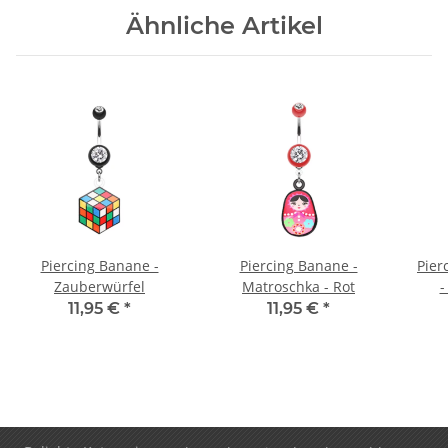
Ähnliche Artikel
Piercing Banane -
Piercing Banane -
Pier
Zauberwürfel
Matroschka - Rot
-
11,95 €
*
11,95 €
*