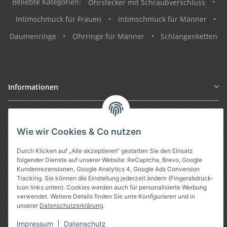
Beliebte Kategorien:
Ohrstecker mit Schraubverschluss
•
Intimschmuck für Frauen
•
Intimschmuck für Männer
•
Daumenringe
•
Ohrringe für Männer
•
Schlangenketten
Informationen
Gesetzliche Informationen
Wie wir Cookies & Co nutzen
Durch Klicken auf „Alle akzeptieren“ gestatten Sie den Einsatz
folgender Dienste auf unserer Website: ReCaptcha, Brevo, Google
Kundenrezensionen, Google Analytics 4, Google Ads Conversion
Tracking. Sie können die Einstellung jederzeit ändern (Fingerabdruck-
Icon links unten). Cookies werden auch für personalisierte Werbung
verwendet. Weitere Details finden Sie unte
Konfigurieren
und in
unserer
Datenschutzerklärung
.
Vertrag widerrufen
Impressum
|
Datenschutz