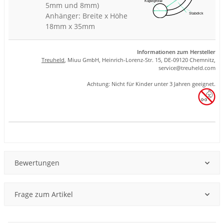
5mm und 8mm)
Anhänger: Breite x Höhe
18mm x 35mm
Informationen zum Hersteller
Treuheld
, Miuu GmbH, Heinrich-Lorenz-Str. 15, DE-09120 Chemnitz,
se
rvice
@tre
uhel
d.com
Achtung: Nicht für Kinder unter 3 Jahren geeignet.
Produkteigenschaft
Wert
Bewertungen
Frage zum Artikel