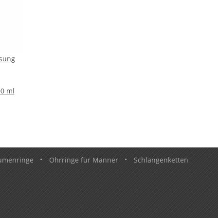
ösung
00 ml
umenringe
•
Ohrringe für Männer
•
Schlangenketten