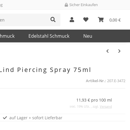
ng
Sicher Einkaufen
0,00 €
chmuck
Edelstahl Schmuck
Neu
Lind Piercing Spray 75ml
Artikel-Nr.:
207.E-3472
11,93 € pro 100 ml
inkl. 19% USt. , zzgl.
Versand
auf Lager + sofort Lieferbar