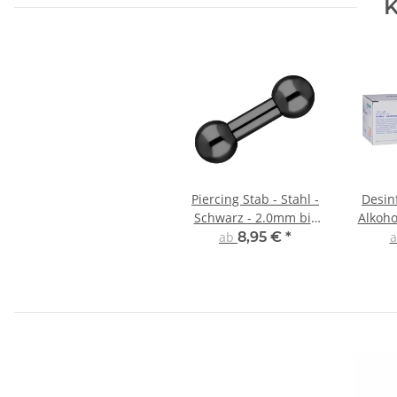
K
Piercing Stab - Stahl -
Desin
Schwarz - 2.0mm bis
Alkoho
6.0mm
ab
8,95 €
*