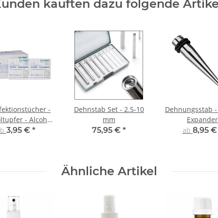
unden kauften dazu folgende Artike
fektionstücher -
Dehnstab Set - 2.5-10
Dehnungsstab - 
ltupfer - Alcohol
mm
Expander
Pads
ab
3,95 €
*
75,95 €
*
ab
8,95 
Ähnliche Artikel