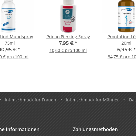
oLind Mundspray
Priono Piercing Spray
ProntoLind L
75ml
20ml
7,95 €
*
10,95 €
*
6,95 €
*
10,60 € pro 100 ml
0 € pro 100 ml
34,75 € pro 1
•
Intimschmuck für Frauen
•
Intimschmuck für Männer
•
Da
che Informationen
Zahlungsmethoden