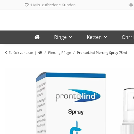
1 Mio. zufriedene Kunden
Ringe
Ketten
Ohrr
Zurück zur Liste
Piercing Pflege
ProntoLind Piercing Spray 75ml