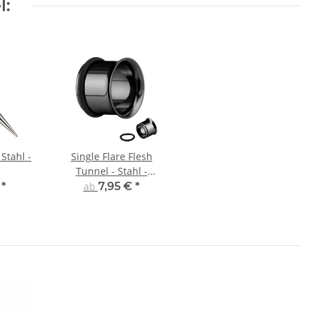
l:
Stahl -
Single Flare Flesh
Tunnel - Stahl -
Schwarz
€
*
ab
7,95 €
*