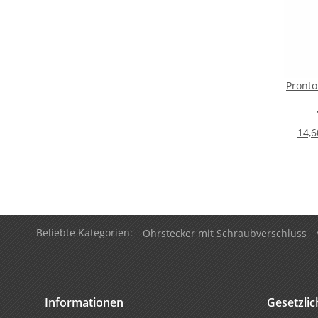
Pront
14,6
Beliebte Kategorien:
Ohrstecker mit Schraubverschluss
Informationen
Gesetzli