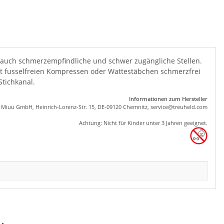
frei auch schmerzempfindliche und schwer zugängliche Stellen.
it fusselfreien Kompressen oder Wattestäbchen schmerzfrei
Stichkanal.
Informationen zum Hersteller
, Miuu GmbH, Heinrich-Lorenz-Str. 15, DE-09120 Chemnitz,
se
rvice
@tre
uhel
d.com
Achtung: Nicht für Kinder unter 3 Jahren geeignet.