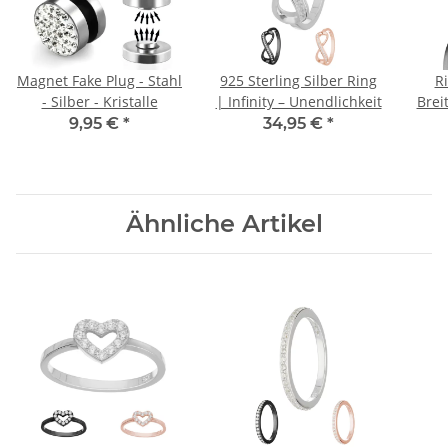
Magnet Fake Plug - Stahl
925 Sterling Silber Ring
Ri
- Silber - Kristalle
| Infinity – Unendlichkeit
Brei
9,95 €
*
34,95 €
*
Ähnliche Artikel