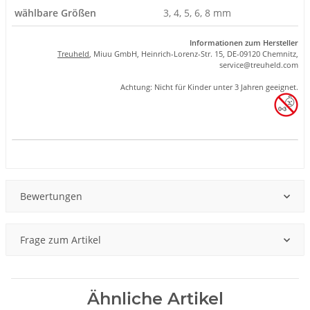
wählbare Größen
3, 4, 5, 6, 8 mm
Informationen zum Hersteller
Treuheld
, Miuu GmbH, Heinrich-Lorenz-Str. 15, DE-09120 Chemnitz,
se
rvice
@tre
uhel
d.com
Achtung: Nicht für Kinder unter 3 Jahren geeignet.
Produkteigenschaft
Wert
Bewertungen
Frage zum Artikel
Ähnliche Artikel