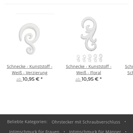
Schnecke - Kunststoff -
Schnecke - Kunststoff -
Schn
Weiß - Verzierung
Weiß - Floral
Sc
ab
10,95 €
*
ab
10,95 €
*
Beliebte Kategorien:
Ohrstecker mit Schraubverschluss
•
Intimschmuck für Frauen
•
Intimschmuck für Männer
•