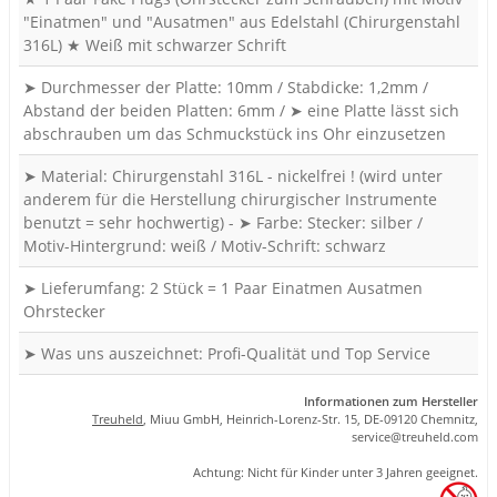
"Einatmen" und "Ausatmen" aus Edelstahl (Chirurgenstahl
316L) ★ Weiß mit schwarzer Schrift
➤ Durchmesser der Platte: 10mm / Stabdicke: 1,2mm /
Abstand der beiden Platten: 6mm / ➤ eine Platte lässt sich
abschrauben um das Schmuckstück ins Ohr einzusetzen
➤ Material: Chirurgenstahl 316L - nickelfrei ! (wird unter
anderem für die Herstellung chirurgischer Instrumente
benutzt = sehr hochwertig) - ➤ Farbe: Stecker: silber /
Motiv-Hintergrund: weiß / Motiv-Schrift: schwarz
➤ Lieferumfang: 2 Stück = 1 Paar Einatmen Ausatmen
Ohrstecker
➤ Was uns auszeichnet: Profi-Qualität und Top Service
Informationen zum Hersteller
Treuheld
, Miuu GmbH, Heinrich-Lorenz-Str. 15, DE-09120 Chemnitz,
se
rvice
@tre
uhel
d.com
Achtung: Nicht für Kinder unter 3 Jahren geeignet.