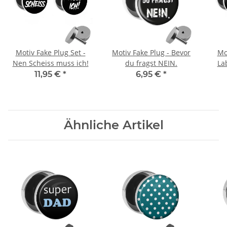
Motiv Fake Plug Set -
Motiv Fake Plug - Bevor
Mo
Nen Scheiss muss ich!
du fragst NEIN.
La
11,95 €
*
6,95 €
*
Ähnliche Artikel