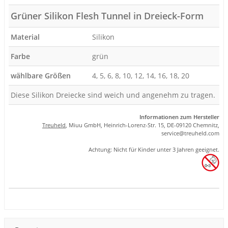
Grüner Silikon Flesh Tunnel in Dreieck-Form
Material
Silikon
Farbe
grün
wählbare Größen
4, 5, 6, 8, 10, 12, 14, 16, 18, 20
Diese Silikon Dreiecke sind weich und angenehm zu tragen.
Informationen zum Hersteller
Treuheld
, Miuu GmbH, Heinrich-Lorenz-Str. 15, DE-09120 Chemnitz,
se
rvice
@tre
uhel
d.com
Achtung: Nicht für Kinder unter 3 Jahren geeignet.
Produkteigenschaft
Wert