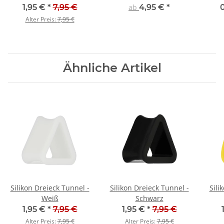
1,95 €
*
7,95 €
ab
4,95 €
*
Alter Preis:
7,95 €
Ähnliche Artikel
Silikon Dreieck Tunnel -
Silikon Dreieck Tunnel -
Sili
Weiß
Schwarz
1,95 €
*
7,95 €
1,95 €
*
7,95 €
Alter Preis:
7,95 €
Alter Preis:
7,95 €