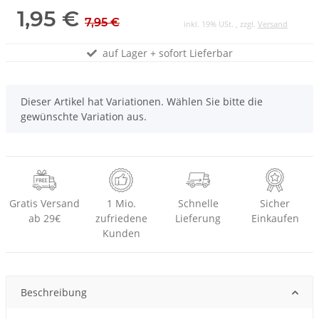
1,95 €
7,95 €
inkl. 19% USt. , zzgl.
Versand
auf Lager + sofort Lieferbar
x
Dieser Artikel hat Variationen. Wählen Sie bitte die
gewünschte Variation aus.
Gratis Versand
1 Mio.
Schnelle
Sicher
ab 29€
zufriedene
Lieferung
Einkaufen
Kunden
Beschreibung