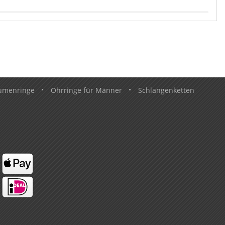
umenringe
•
Ohrringe für Männer
•
Schlangenketten