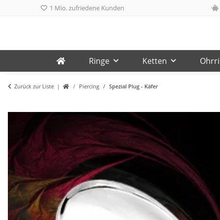
1 Mio. zufriedene Kunden
Ringe
Ketten
Ohrr
Zurück zur Liste
Piercing
Spezial Plug - Käfer