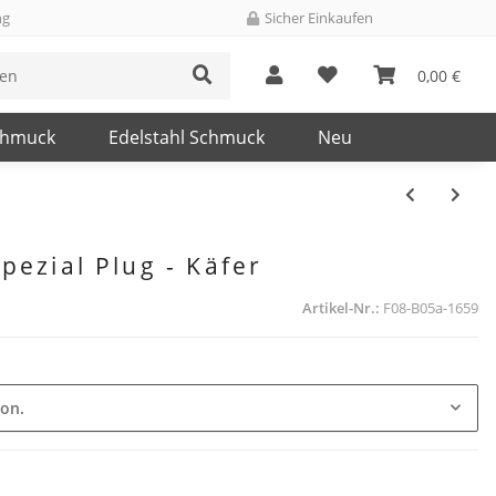
ng
Sicher Einkaufen
0,00 €
chmuck
Edelstahl Schmuck
Neu
pezial Plug - Käfer
Artikel-Nr.:
F08-B05a-1659
ion.