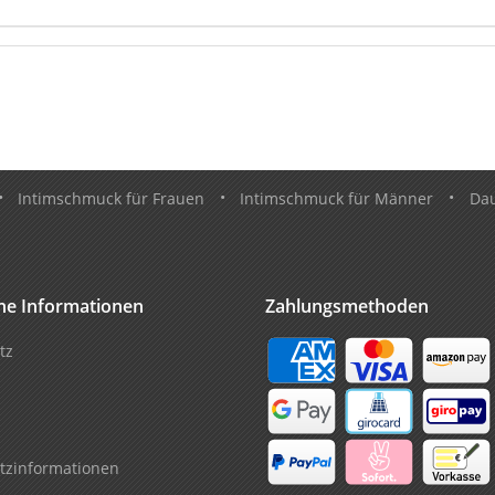
•
Intimschmuck für Frauen
•
Intimschmuck für Männer
•
Da
che Informationen
Zahlungsmethoden
tz
tzinformationen