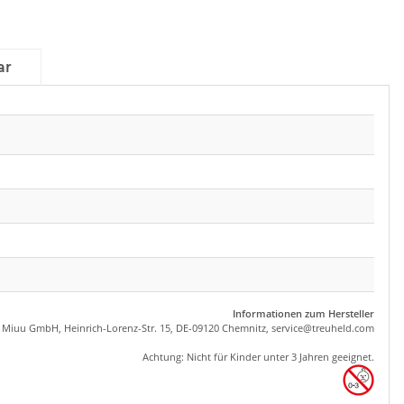
ar
Informationen zum Hersteller
, Miuu GmbH, Heinrich-Lorenz-Str. 15, DE-09120 Chemnitz,
se
rvice
@tre
uhel
d.com
Achtung: Nicht für Kinder unter 3 Jahren geeignet.