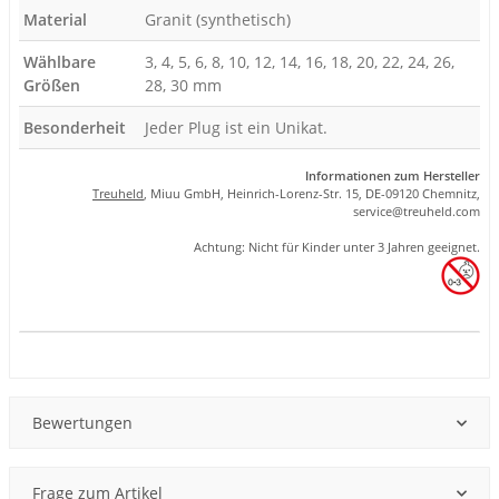
Material
Granit (synthetisch)
Wählbare
3, 4, 5, 6, 8, 10, 12, 14, 16, 18, 20, 22, 24, 26,
Größen
28, 30 mm
Besonderheit
Jeder Plug ist ein Unikat.
Informationen zum Hersteller
Treuheld
, Miuu GmbH, Heinrich-Lorenz-Str. 15, DE-09120 Chemnitz,
se
rvice
@tre
uhel
d.com
Achtung: Nicht für Kinder unter 3 Jahren geeignet.
Produkteigenschaft
Wert
Bewertungen
Frage zum Artikel