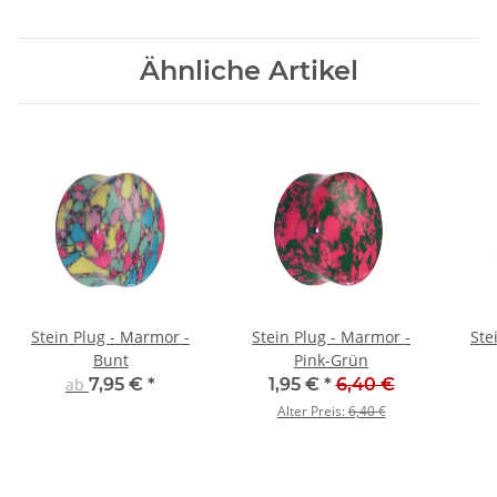
Ähnliche Artikel
Stein Plug - Marmor -
Stein Plug - Marmor -
Ste
Bunt
Pink-Grün
ab
7,95 €
*
1,95 €
*
6,40 €
Alter Preis:
6,40 €