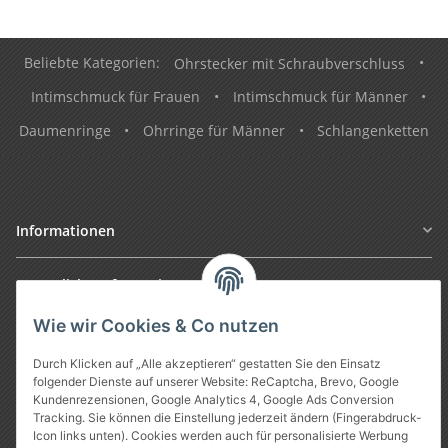
Beliebte Kategorien:
Ohrstecker mit Schraubverschluss
•
Intimschmuck für Frauen
•
Intimschmuck für Männer
•
Daumenringe
•
Ohrringe für Männer
•
Schlangenketten
Informationen
Gesetzliche Informationen
Wie wir Cookies & Co nutzen
Durch Klicken auf „Alle akzeptieren“ gestatten Sie den Einsatz
folgender Dienste auf unserer Website: ReCaptcha, Brevo, Google
Kundenrezensionen, Google Analytics 4, Google Ads Conversion
Tracking. Sie können die Einstellung jederzeit ändern (Fingerabdruck-
Icon links unten). Cookies werden auch für personalisierte Werbung