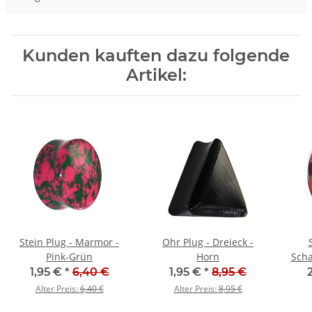
Kunden kauften dazu folgende
Artikel:
Stein Plug - Marmor -
Ohr Plug - Dreieck -
Pink-Grün
Horn
Scha
1,95 €
*
6,40 €
1,95 €
*
8,95 €
Alter Preis:
6,40 €
Alter Preis:
8,95 €