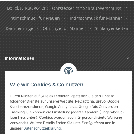
Beliebte Kategorien:
Ohrstecker mit Schraubverschluss
•
Intimschmuck für Frauen
•
Intimschmuck für Männer
•
Daumenringe
•
Ohrringe für Männer
•
Schlangenketten
Informationen
Gesetzliche Informationen
Wie wir Cookies & Co nutzen
Durch Klicken auf „Alle akzeptieren“ gestatten Sie den Einsatz
folgender Dienste auf unserer Website: ReCaptcha, Brevo, Google
Kundenrezensionen, Google Analytics 4, Google Ads Conversion
Tracking. Sie können die Einstellung jederzeit ändern (Fingerabdruck-
Icon links unten). Cookies werden auch für personalisierte Werbung
verwendet. Weitere Details finden Sie unte
Konfigurieren
und in
unserer
Datenschutzerklärung
.
Vertrag widerrufen