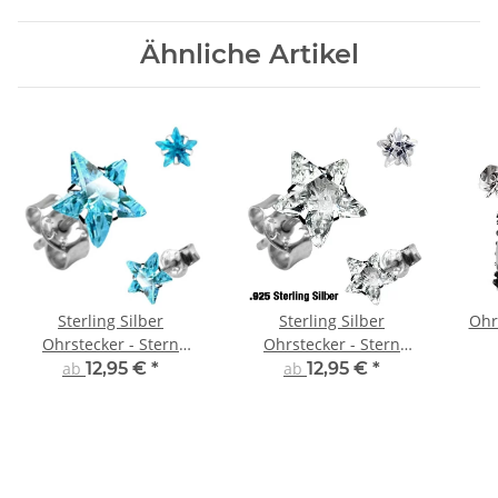
Ähnliche Artikel
Sterling Silber
Sterling Silber
Ohr
Ohrstecker - Stern
Ohrstecker - Stern
Kristall - Türkis
Kristall
ab
12,95 €
*
ab
12,95 €
*