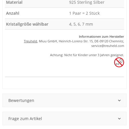
Material
925 Sterling Silber
Anzahl
1 Paar = 2 Stück
Kristallgröße wählbar
4, 5, 6, 7 mm
Informationen zum Hersteller
Treuheld
, Miuu GmbH, Heinrich-Lorenz-Str. 15, DE-09120 Chemnitz,
se
rvice
@tre
uhel
d.com
Achtung: Nicht für Kinder unter 3 Jahren geeignet.
Produkteigenschaft
Wert
Bewertungen
Frage zum Artikel