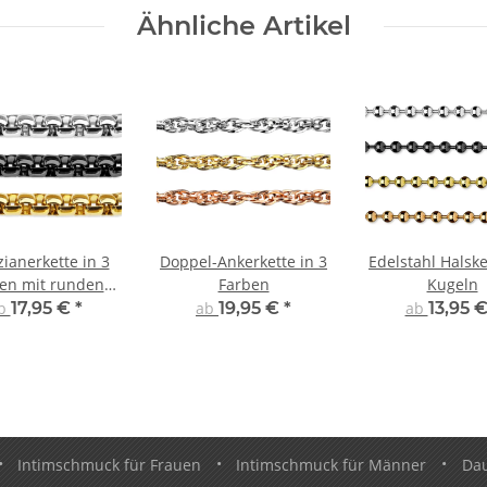
Ähnliche Artikel
ianerkette in 3
Doppel-Ankerkette in 3
Edelstahl Halske
en mit runden
Farben
Kugeln
Gliedern
b
17,95 €
*
ab
19,95 €
*
ab
13,95 
•
Intimschmuck für Frauen
•
Intimschmuck für Männer
•
Da