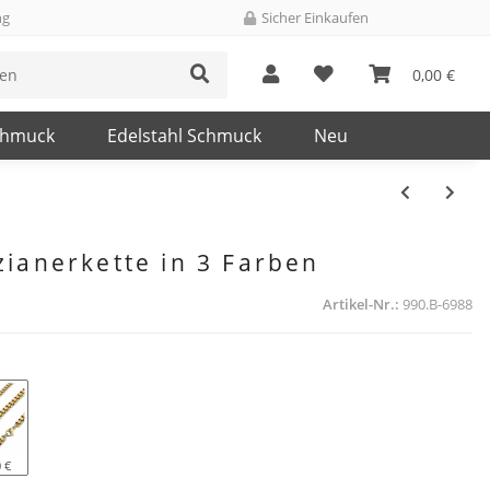
ng
Sicher Einkaufen
0,00 €
chmuck
Edelstahl Schmuck
Neu
ianerkette in 3 Farben
Artikel-Nr.:
990.B-6988
 €
old