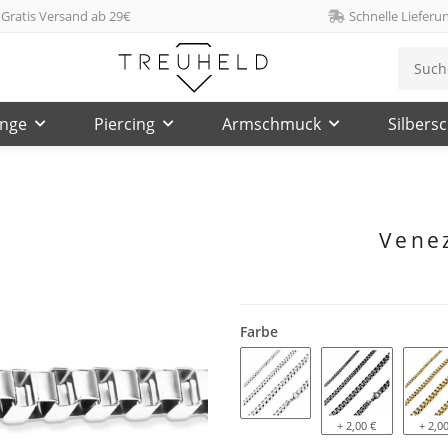
Gratis Versand ab 29€
Schnelle Lieferu
inge
Piercing
Armschmuck
Silbers
Venez
Farbe
silber
+ 2,00 €
schwarz
+ 2,00
g