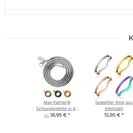
Produkteigenschaft
Wert
K
Max Palmer®
Gewellter Ring aus
Schlangenkette in 84
Edelstahl
Varianten aus Edelstahl
ab
18,95 €
*
15,95 €
*