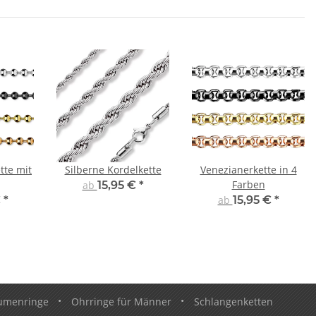
tte mit
Silberne Kordelkette
Venezianerkette in 4
Farben
ab
15,95 €
*
€
*
ab
15,95 €
*
umenringe
•
Ohrringe für Männer
•
Schlangenketten