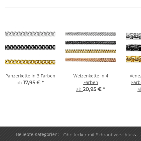
Panzerkette in 3 Farben
Weizenkette in 4
Venez
Farben
Farb
ab
17,95 €
*
ab
20,95 €
*
a
Beliebte Kategorien:
Ohrstecker mit Schraubverschluss