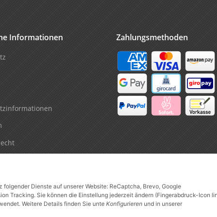
che Informationen
Zahlungsmethoden
tz
tzinformationen
m
recht
tz folgender Dienste auf unserer Website: ReCaptcha, Brevo, Google
n Tracking. Sie können die Einstellung jederzeit ändern (Fingerabdruck-Icon li
wendet. Weitere Details finden Sie unte
Konfigurieren
und in unserer