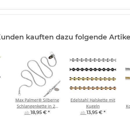
unden kauften dazu folgende Artike
Max Palmer® Silberne
Edelstahl Halskette mit
Schlangenkette in 21
Kugeln
Ko
Varianten aus Edelstahl
ab
18,95 €
*
ab
13,95 €
*