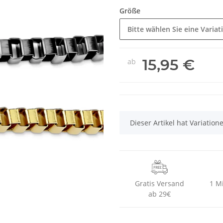
Größe
Bitte wählen Sie eine Variat
15,95 €
ab
x
Dieser Artikel hat Variatio
Gratis Versand
1 M
ab 29€