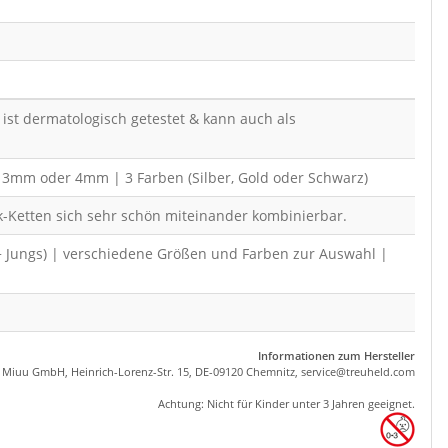
ist dermatologisch getestet & kann auch als
, 3mm oder 4mm | 3 Farben (Silber, Gold oder Schwarz)
k-Ketten sich sehr schön miteinander kombinierbar.
 + Jungs) | verschiedene Größen und Farben zur Auswahl |
Informationen zum Hersteller
, Miuu GmbH, Heinrich-Lorenz-Str. 15, DE-09120 Chemnitz,
se
rvice
@tre
uhel
d.com
Achtung: Nicht für Kinder unter 3 Jahren geeignet.