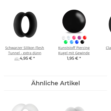
Schwarzer Silikon Flesh
Kunststoff Piercing
Cla
Tunnel - extra dünn
Kugel mit Gewinde
ab
4,95 €
*
1,95 €
*
Ähnliche Artikel