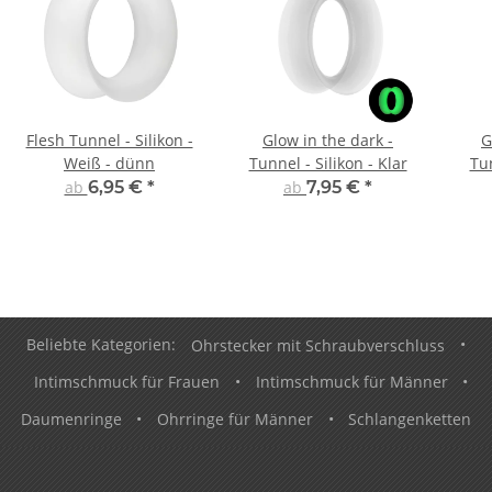
Flesh Tunnel - Silikon -
Glow in the dark -
G
Weiß - dünn
Tunnel - Silikon - Klar
Tun
ab
6,95 €
*
ab
7,95 €
*
Beliebte Kategorien:
Ohrstecker mit Schraubverschluss
•
Intimschmuck für Frauen
•
Intimschmuck für Männer
•
Daumenringe
•
Ohrringe für Männer
•
Schlangenketten