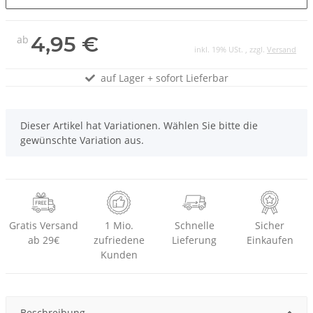
4,95 €
ab
inkl. 19% USt. , zzgl.
Versand
auf Lager + sofort Lieferbar
x
Dieser Artikel hat Variationen. Wählen Sie bitte die
gewünschte Variation aus.
Gratis Versand
1 Mio.
Schnelle
Sicher
ab 29€
zufriedene
Lieferung
Einkaufen
Kunden
Beschreibung