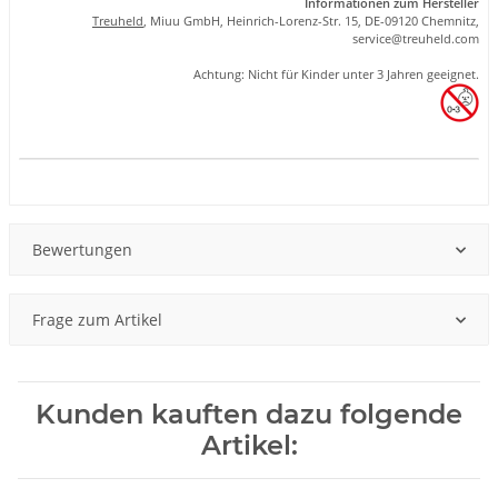
Informationen zum Hersteller
Treuheld
, Miuu GmbH, Heinrich-Lorenz-Str. 15, DE-09120 Chemnitz,
se
rvice
@tre
uhel
d.com
Achtung: Nicht für Kinder unter 3 Jahren geeignet.
Produkteigenschaft
Wert
Bewertungen
Frage zum Artikel
Kunden kauften dazu folgende
Artikel: