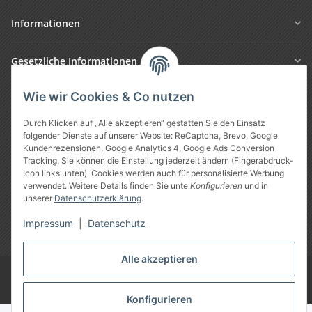
Informationen
Gesetzliche Informationen
Wie wir Cookies & Co nutzen
Durch Klicken auf „Alle akzeptieren“ gestatten Sie den Einsatz
folgender Dienste auf unserer Website: ReCaptcha, Brevo, Google
Kundenrezensionen, Google Analytics 4, Google Ads Conversion
Tracking. Sie können die Einstellung jederzeit ändern (Fingerabdruck-
Icon links unten). Cookies werden auch für personalisierte Werbung
verwendet. Weitere Details finden Sie unte
Konfigurieren
und in
Vertrag widerrufen
unserer
Datenschutzerklärung
.
Impressum
|
Datenschutz
* Alle Preise inkl. gesetzlicher USt., zzgl.
Versand
Alle akzeptieren
Google Analytics deaktivieren
©
Treuheld
-
Piercing Shop
Konfigurieren